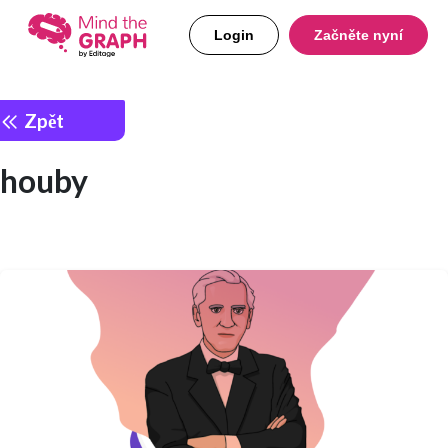
Login
Začněte nyní
Zpět
houby