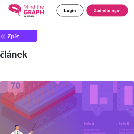
Login
Začněte nyní
Zpět
článek