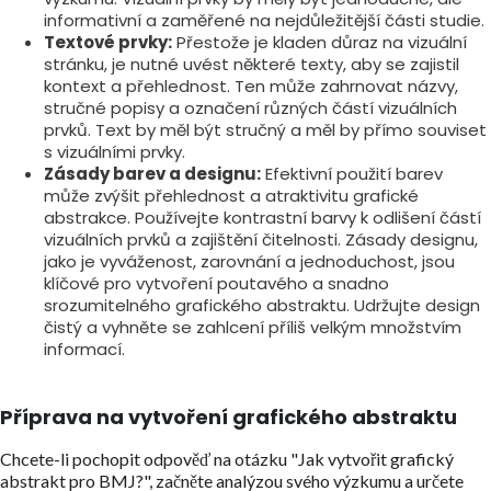
informativní a zaměřené na nejdůležitější části studie.
Textové prvky:
Přestože je kladen důraz na vizuální
stránku, je nutné uvést některé texty, aby se zajistil
kontext a přehlednost. Ten může zahrnovat názvy,
stručné popisy a označení různých částí vizuálních
prvků. Text by měl být stručný a měl by přímo souviset
s vizuálními prvky.
Zásady barev a designu:
Efektivní použití barev
může zvýšit přehlednost a atraktivitu grafické
abstrakce. Používejte kontrastní barvy k odlišení částí
vizuálních prvků a zajištění čitelnosti. Zásady designu,
jako je vyváženost, zarovnání a jednoduchost, jsou
klíčové pro vytvoření poutavého a snadno
srozumitelného grafického abstraktu. Udržujte design
čistý a vyhněte se zahlcení příliš velkým množstvím
informací.
Příprava na vytvoření grafického abstraktu
Chcete-li pochopit odpověď na otázku "Jak vytvořit grafický
abstrakt pro BMJ?", začněte analýzou svého výzkumu a určete