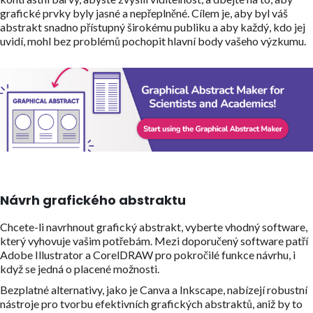
grafické prvky byly jasné a nepřeplněné. Cílem je, aby byl váš
abstrakt snadno přístupný širokému publiku a aby každý, kdo jej
uvidí, mohl bez problémů pochopit hlavní body vašeho výzkumu.
Návrh grafického abstraktu
Chcete-li navrhnout grafický abstrakt, vyberte vhodný software,
který vyhovuje vašim potřebám. Mezi doporučený software patří
Adobe Illustrator a CorelDRAW pro pokročilé funkce návrhu, i
když se jedná o placené možnosti.
Bezplatné alternativy, jako je Canva a Inkscape, nabízejí robustní
nástroje pro tvorbu efektivních grafických abstraktů, aniž by to