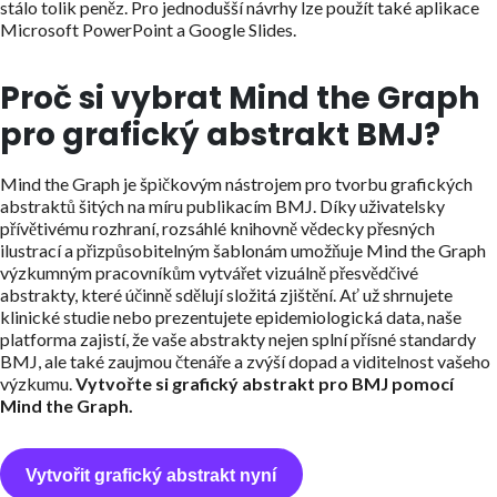
stálo tolik peněz. Pro jednodušší návrhy lze použít také aplikace
Microsoft PowerPoint a Google Slides.
Proč si vybrat Mind the Graph
pro grafický abstrakt BMJ?
Mind the Graph je špičkovým nástrojem pro tvorbu grafických
abstraktů šitých na míru publikacím BMJ. Díky uživatelsky
přívětivému rozhraní, rozsáhlé knihovně vědecky přesných
ilustrací a přizpůsobitelným šablonám umožňuje Mind the Graph
výzkumným pracovníkům vytvářet vizuálně přesvědčivé
abstrakty, které účinně sdělují složitá zjištění. Ať už shrnujete
klinické studie nebo prezentujete epidemiologická data, naše
platforma zajistí, že vaše abstrakty nejen splní přísné standardy
BMJ, ale také zaujmou čtenáře a zvýší dopad a viditelnost vašeho
výzkumu.
Vytvořte si grafický abstrakt pro BMJ pomocí
Mind the Graph.
Vytvořit grafický abstrakt nyní