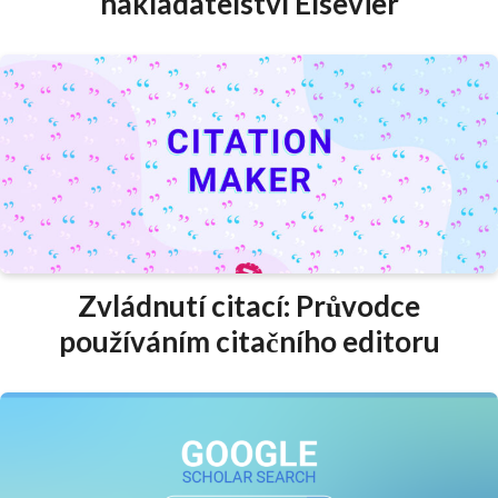
nakladatelství Elsevier
Zvládnutí citací: Průvodce
používáním citačního editoru