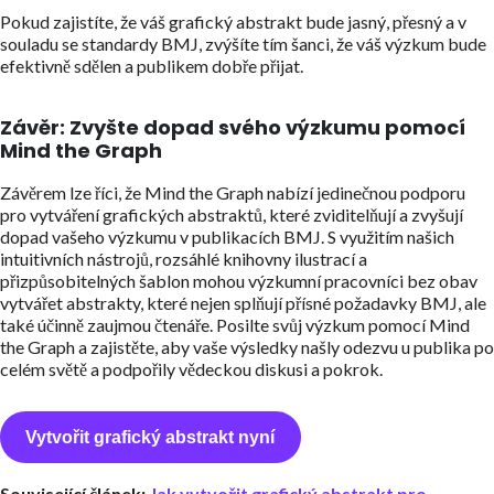
Pokud zajistíte, že váš grafický abstrakt bude jasný, přesný a v
souladu se standardy BMJ, zvýšíte tím šanci, že váš výzkum bude
efektivně sdělen a publikem dobře přijat.
Závěr: Zvyšte dopad svého výzkumu pomocí
Mind the Graph
Závěrem lze říci, že Mind the Graph nabízí jedinečnou podporu
pro vytváření grafických abstraktů, které zviditelňují a zvyšují
dopad vašeho výzkumu v publikacích BMJ. S využitím našich
intuitivních nástrojů, rozsáhlé knihovny ilustrací a
přizpůsobitelných šablon mohou výzkumní pracovníci bez obav
vytvářet abstrakty, které nejen splňují přísné požadavky BMJ, ale
také účinně zaujmou čtenáře. Posilte svůj výzkum pomocí Mind
the Graph a zajistěte, aby vaše výsledky našly odezvu u publika po
celém světě a podpořily vědeckou diskusi a pokrok.
Vytvořit grafický abstrakt nyní
Související článek:
Jak vytvořit grafický abstrakt pro