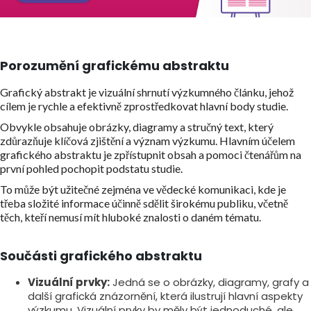
Porozumění grafickému abstraktu
Grafický abstrakt je vizuální shrnutí výzkumného článku, jehož
cílem je rychle a efektivně zprostředkovat hlavní body studie.
Obvykle obsahuje obrázky, diagramy a stručný text, který
zdůrazňuje klíčová zjištění a význam výzkumu. Hlavním účelem
grafického abstraktu je zpřístupnit obsah a pomoci čtenářům na
první pohled pochopit podstatu studie.
To může být užitečné zejména ve vědecké komunikaci, kde je
třeba složité informace účinně sdělit širokému publiku, včetně
těch, kteří nemusí mít hluboké znalosti o daném tématu.
Součásti grafického abstraktu
Vizuální prvky:
Jedná se o obrázky, diagramy, grafy a
další grafická znázornění, která ilustrují hlavní aspekty
výzkumu. Vizuální prvky by měly být jednoduché, ale