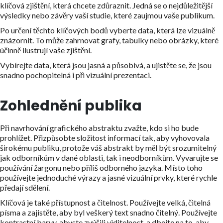
klíčová zjištění, která chcete zdůraznit. Jedná se o nejdůležitější
výsledky nebo závěry vaší studie, které zaujmou vaše publikum.
Po určení těchto klíčových bodů vyberte data, která lze vizuálně
znázornit. To může zahrnovat grafy, tabulky nebo obrázky, které
účinně ilustrují vaše zjištění.
Vybírejte data, která jsou jasná a působivá, a ujistěte se, že jsou
snadno pochopitelná i při vizuální prezentaci.
Zohlednění publika
Při navrhování grafického abstraktu zvažte, kdo si ho bude
prohlížet. Přizpůsobte složitost informací tak, aby vyhovovala
širokému publiku, protože váš abstrakt by měl být srozumitelný
jak odborníkům v dané oblasti, tak i neodborníkům. Vyvarujte se
používání žargonu nebo příliš odborného jazyka. Místo toho
používejte jednoduché výrazy a jasné vizuální prvky, které rychle
předají sdělení.
Klíčová je také přístupnost a čitelnost. Používejte velká, čitelná
písma a zajistěte, aby byl veškerý text snadno čitelný. Používejte
kontrastní barvy, abyste zvýšili viditelnost, a dbejte na to, aby