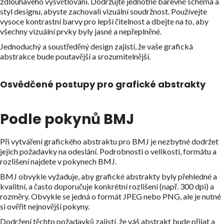
zdlouhavého vysvětlování. Dodržujte jednotné barevné schéma a
styl designu, abyste zachovali vizuální soudržnost. Používejte
vysoce kontrastní barvy pro lepší čitelnost a dbejte na to, aby
všechny vizuální prvky byly jasné a nepřeplněné.
Jednoduchý a soustředěný design zajistí, že vaše grafická
abstrakce bude poutavější a srozumitelnější.
Osvědčené postupy pro grafické abstrakty
Podle pokynů BMJ
Při vytváření grafického abstraktu pro BMJ je nezbytné dodržet
jejich požadavky na odeslání. Podrobnosti o velikosti, formátu a
rozlišení najdete v pokynech BMJ.
BMJ obvykle vyžaduje, aby grafické abstrakty byly přehledné a
kvalitní, a často doporučuje konkrétní rozlišení (např. 300 dpi) a
rozměry. Obvykle se jedná o formát JPEG nebo PNG, ale je nutné
si ověřit nejnovější pokyny.
Dodržení těchto požadavků zajistí, že váš abstrakt bude přijat a