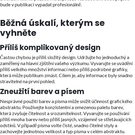
bude v publikaci vypadat profesionálně.
Běžná úskalí, kterým se
vyhněte
Příliš komplikovaný design
Častou chybou je příliš složitý design. Udržujte ho jednoduchý a
zaměřený na hlavní zjištění vašeho výzkumu. Vyvarujte se uvádění
příliš velkého množství informací nebo příliš podrobné grafiky,
která může publikum zmást. Cílem je, aby informace byly snadno
stravitelné na první pohled.
Zneužití barev a písem
Nesprávné použití barev a písma může snížit účinnost grafického
abstraktu. Používejte konzistentní a omezenou paletu barev,
která zvyšuje čitelnost a srozumitelnost. Vyvarujte se používání
příliš mnoha barev nebo příliš jasných, vzájemně se střetávajících
odstínů. V případě písma volte čisté, snadno čitelné styly a
zachovejte jednotnou velikost a typ písma v celém abstraktu.