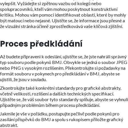
vylepšit. Vyžádejte si zpětnou vazbu od kolegů nebo
spolupracovníků, kteří vám mohou poskytnout konstruktivní
kritiku. Mohou vám pomoci identifikovat oblasti, které by mohly
být matoucí nebo nejasné. Ujistěte se, že informace jsou přesné a
že vizuální stránka účinně zprostředkovává vaše klíčová zjištění.
Proces předkládání
Až budete připraveni k odeslání, ujistěte se, že jste nahráli správný
typ souboru podle pokynů BMJ. Obvykle se jedná o soubor JPEG
nebo PNG s vysokým rozlišením. Překontrolujte si požadavky na
formát souboru v pokynech pro předkládání v BMJ, abyste se
ujistili, že jsou v souladu.
Zkontrolujte také konkrétní standardy pro grafické abstrakty,
včetně velikosti, rozlišení a dalších technických specifikací.
Ujistěte se, že váš soubor tyto standardy splňuje, abyste se vyhnuli
případným problémům během procesu předkládání.
Jakmile je vše v pořádku, postupujte pečlivě podle pokynů pro
zasílání příspěvků do BMJ a spolu s rukopisem přiložte grafický
abstrakt.