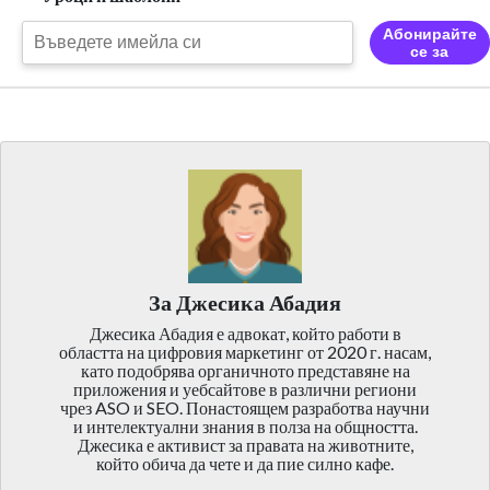
Абонирайте
се за
За Джесика Абадия
Джесика Абадия е адвокат, който работи в
областта на цифровия маркетинг от 2020 г. насам,
като подобрява органичното представяне на
приложения и уебсайтове в различни региони
чрез ASO и SEO. Понастоящем разработва научни
и интелектуални знания в полза на общността.
Джесика е активист за правата на животните,
който обича да чете и да пие силно кафе.