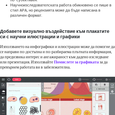
Научноизследователската работа обикновено се пише в
стил APA, но рецензията може да бъде написана в
различен формат.
Добавете визуално въздействие към плакатите
си с научни илюстрации и графики
Използването на инфографики и илюстрации може да помогне да
се направи по-достъпна и по-разбираема плътната информация,
да предизвика интерес и ангажираност към дадено изследване
или презентация. Използвайте
Помислете за графиката
за да
превърнем работата ви в забележителна.