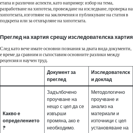
етапа и различни аспекти, като например: избор на тема,
разработване на хипотеза, провеждане на изследване, проверка на
хипотезата, изготвяне на заключения и публикуване на статия в
подкрепа или за отхвърляне на хипотезата.
Преглед на хартия срещу изследователска хартия
След като вече имате основни познания за двата вида документи,
е време да сравним и съпоставим основните разлики между
рецензия и научен труд.
Документ за
Изследователск
преглед
и доклад
Задълбочено
Методологично
проучване на
проучване и
нещо с цел да се
анализ на
Какво е
извърши
материали и
определението
промяна, ако е
източници с цел
?
необходимо.
установяване на