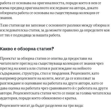
работа се основава на оригиналността, поради което в нея се
взема предвид оригиналното изследване на автора, докато
обзорната работа се основава на съществуваща колекция от
знания.
Тази статия ще ви запознае с основните разлики между обзорна и
изследователска статия, за да можете правилно да определите коя
от тях е подходяща за вашата работа.
Какво е обзорна статия?
Проектът за обзорна статия се опитва да предостави на
читателите преглед на съществуваща колекция от знания чрез
преглед на книга или статия и разглеждане на нейното
съдържание, структура, стил и твърдения. Рецензиите, като
например рецензиите на колеги, могат да се използват за
разглеждане и оценяване на работата на други автори, като се
дава оценка на работата чрез сравняването ѝ с работата на други
автори. Рецензентската статия често се пише за голяма читателска
аудитория, поради което обикновено е кратка.
Рецензиите могат да бъдат разделени на три вида: