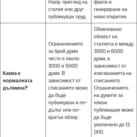
Напр. преглед на
факти и
статия или друг
генериране на
публикуван труд.
нови открития.
Обикновено
обемът на
Ограничението
статията е между
за брой думи
3000 и 6000
често е около
думи, в
3000 и 5000
зависимост от
Каква е
думи. В
изискванията на
нормалната
зависимост от
списанието.
дължина?
списанието може
Ограничението
да бъде
на думите за
публикуван и по-
някои
дълъг или по-
публикации може
кратък обзор.
да бъде
увеличено до 12
000.