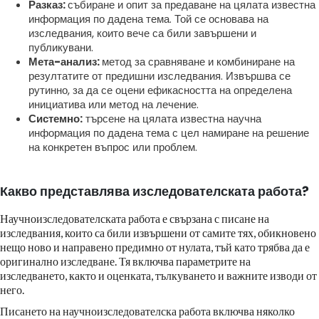
Разказ:
събиране и опит за предаване на цялата известна
информация по дадена тема. Той се основава на
изследвания, които вече са били завършени и
публикувани.
Мета-анализ:
метод за сравняване и комбиниране на
резултатите от предишни изследвания. Извършва се
рутинно, за да се оцени ефикасността на определена
инициатива или метод на лечение.
Системно:
търсене на цялата известна научна
информация по дадена тема с цел намиране на решение
на конкретен въпрос или проблем.
Какво представлява изследователската работа?
Научноизследователската работа е свързана с писане на
изследвания, които са били извършени от самите тях, обикновено
нещо ново и направено предимно от нулата, тъй като трябва да е
оригинално изследване. Тя включва параметрите на
изследването, както и оценката, тълкуването и важните изводи от
него.
Писането на научноизследователска работа включва няколко