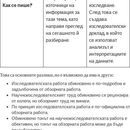
Как се пише?
източници на
изследване.
информация за
След това се
тази тема, като
създава
направи преглед
изследователски
на сегашното й
доклад, в който
разбиране.
се използват
анализът и
интерпретациите
на данните.
Това са основните разлики, но е възможно да има и други:
Изследователската работа обикновено е по-подробна и
задълбочена от обзорната работа.
Научноизследователският труд обикновено се рецензира
от колеги, но обзорният труд не винаги.
По принцип изследователската работа е по-официална от
обзорната работа.
Обикновено тонът на научноизследователската работа е
обективен, но тонът на обзорната работа може да бъде
по-субективен.