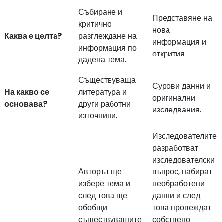
Събиране и
Представяне на
критично
нова
Каква е целта?
разглеждане на
информация и
информация по
открития.
дадена тема.
Съществуваща
Сурови данни и
На какво се
литература и
оригинални
основава?
други работни
изследвания.
източници.
Изследователите
разработват
изследователски
Авторът ще
въпрос, набират
избере тема и
необработени
след това ще
данни и след
обобщи
това провеждат
съществуващите
собствено