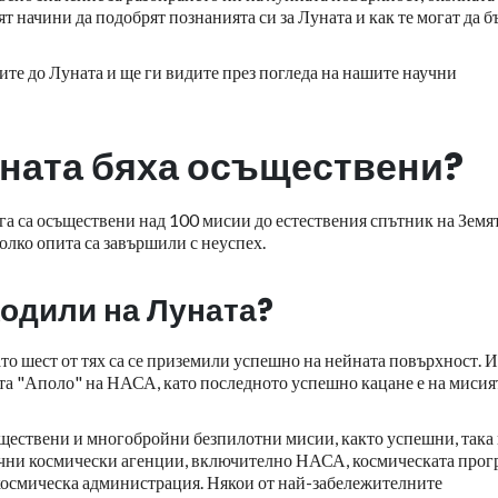
т начини да подобрят познанията си за Луната и как те могат да б
ите до Луната и ще ги видите през погледа на нашите научни
уната бяха осъществени?
га са осъществени над 100 мисии до естествения спътник на Земят
олко опита са завършили с неуспех.
ходили на Луната?
то шест от тях са се приземили успешно на нейната повърхност. И
та "Аполо" на НАСА, като последното успешно кацане е на мисия
ъществени и многобройни безпилотни мисии, както успешни, така
ични космически агенции, включително НАСА, космическата прог
космическа администрация. Някои от най-забележителните