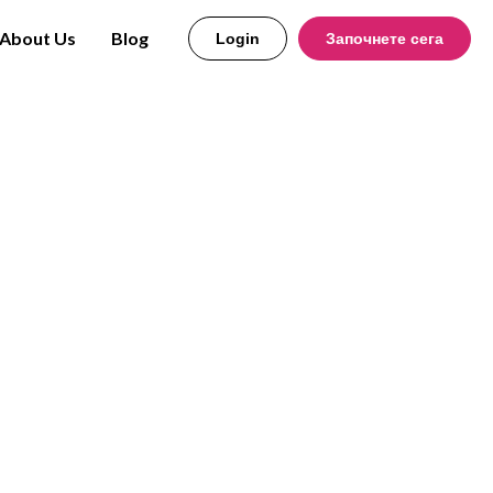
About Us
Blog
Login
Започнете сега