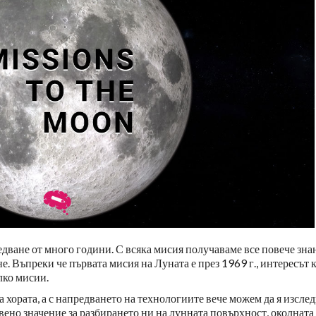
едване от много години. С всяка мисия получаваме все повече зна
е. Въпреки че първата мисия на Луната е през 1969 г., интересът 
лко мисии.
хората, а с напредването на технологиите вече можем да я изсле
ено значение за разбирането ни на лунната повърхност, околната