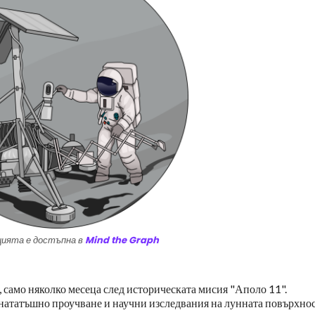
ията е достъпна в
Mind the Graph
, само няколко месеца след историческата мисия "Аполо 11".
-нататъшно проучване и научни изследвания на лунната повърхнос