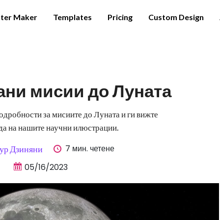
ter Maker
Templates
Pricing
Custom Design
ни мисии до Луната
дробности за мисиите до Луната и ги вижте
да на нашите научни илюстрации.
7 мин. четене
ур Дзиняни
05/16/2023