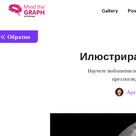
Gallery
Pos
Обратно
Илюстрира
Научете любопитни по
през погле
Арт