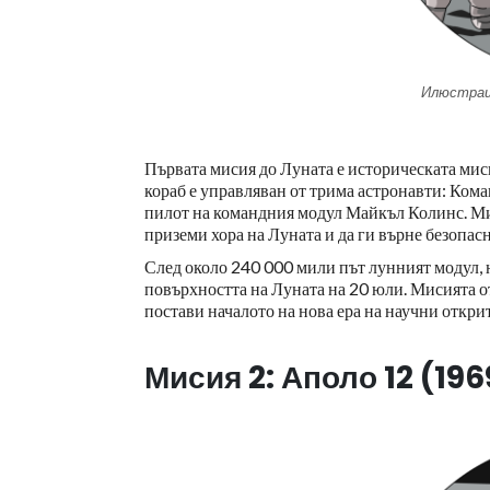
Илюстрац
Първата мисия до Луната е историческата мис
кораб е управляван от трима астронавти: Ко
пилот на командния модул Майкъл Колинс. М
приземи хора на Луната и да ги върне безопасн
След около 240 000 мили път лунният модул, н
повърхността на Луната на 20 юли. Мисията от
постави началото на нова ера на научни откри
Мисия 2: Аполо 12 (1969