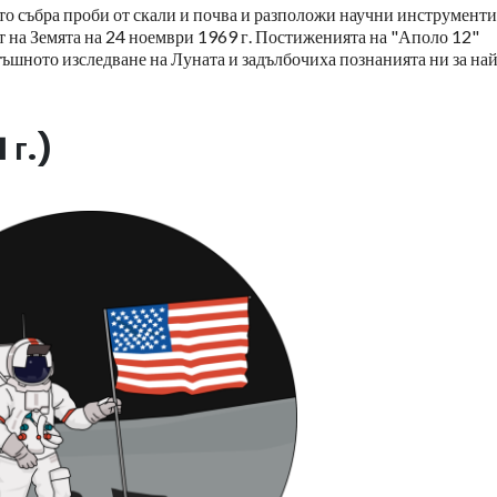
то събра проби от скали и почва и разположи научни инструменти
т на Земята на 24 ноември 1969 г. Постиженията на "Аполо 12"
тъшното изследване на Луната и задълбочиха познанията ни за най
 г.)