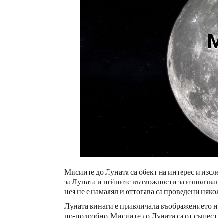
Мисиите до Луната са обект на интерес и изсл
за Луната и нейните възможности за използван
нея не е намалял и оттогава са проведени няко
Луната винаги е привличала въображението на 
по-подробно. Мисиите до Луната са от съществ