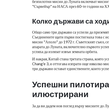
безпилотни мисии до Луната включват мисиите
"Сървейър" на НАСА през 60-те години на ХХ
Колко държави са ход
Общо само три държави са успели да приземят 
Съединените щати първи постигнаха това с ис
мисии "Аполо" до 1972 г. Съветският съюз, се
апарата до Луната, включително първото успе
успяха да излязат извън земната орбита.
И накрая, Китай стана третата страна, която у
Chang'e 3, и оттогава изпрати още няколко ми
три държави остават единствените, които успе
Успешни пилотира
илюстрирани
За да ви дадем нов поглед върху мисиите до Л