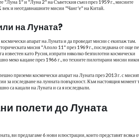
 "Луна 1" и "Луна 2" на Съветския съюз през 1959 г., мисиите
 век и неотдавнашните мисии "Чанг'е" на Китай.
или на Луната?
космически апарат на Луната и да проведат мисии с екипаж там.
торическата мисия "Аполо 11" през 1969 г., последвана от още пе
га известен като Русия, изпрати няколко безпилотни космически
шно меко кацане през 1966 г., но техните пилотирани мисии нико
спешно приземи космически апарат на Луната през 2013 г. с мисия
сии за изследване на лунната повърхност. Към настоящия момент 
шно са кацали на Луната и са я изследвали.
ни полети до Луната
уната, ви предлагаме 6 нови илюстрации, които представят всяка о