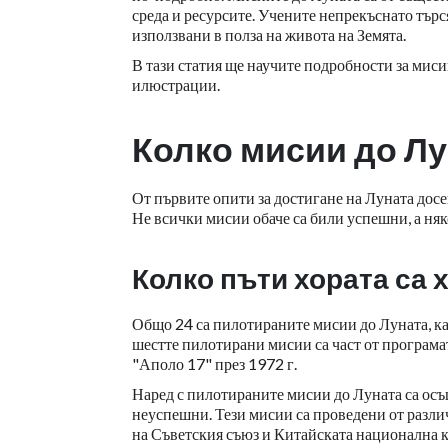
среда и ресурсите. Учените непрекъснато търся
използвани в полза на живота на Земята.
В тази статия ще научите подробности за миси
илюстрации.
Колко мисии до Л
От първите опити за достигане на Луната досе
Не всички мисии обаче са били успешни, а няк
Колко пъти хората са 
Общо 24 са пилотираните мисии до Луната, ка
шестте пилотирани мисии са част от програма
"Аполо 17" през 1972 г.
Наред с пилотираните мисии до Луната са ос
неуспешни. Тези мисии са проведени от разл
на Съветския съюз и Китайската национална 