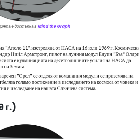
ията е достъпна в
Mind the Graph
ия "Аполо 11", изстреляна от НАСА на 16 юли 1969 г. Космическ
мандир Нийл Армстронг, пилот на лунния модул Едуин "Бъз" Олдр
исията е кулминацията на десетгодишните усилия на НАСА да
о на Земята.
аречен "Орел", се отделя от командния модул и се приземява на
беляза голямо постижение в изследването на космоса от човека и
тия и изследване на нашата Слънчева система.
 г.)