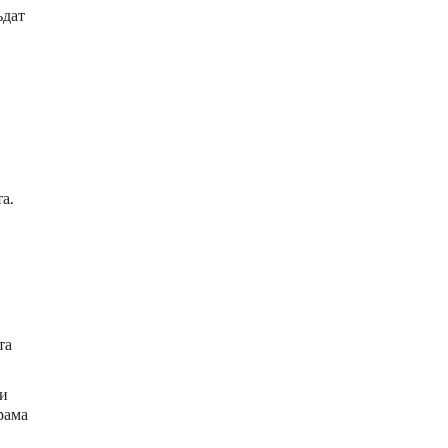
ъдат
а.
та
 и
рама