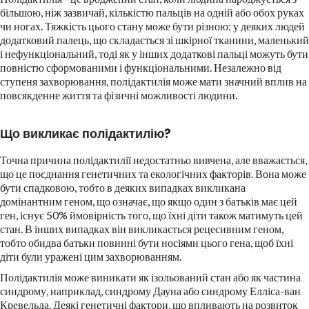
більшою, ніж зазвичай, кількістю пальців на одній або обох руках
чи ногах. Тяжкість цього стану може бути різною: у деяких людей
додатковий палець, що складається зі шкірної тканини, маленький
і нефункціональний, тоді як у інших додаткові пальці можуть бути
повністю сформованими і функціональними. Незалежно від
ступеня захворювання, полідактилія може мати значний вплив на
повсякденне життя та фізичні можливості людини.
Що викликає полідактилію?
Точна причина полідактилії недостатньо вивчена, але вважається,
що це поєднання генетичних та екологічних факторів. Вона може
бути спадковою, тобто в деяких випадках викликана
домінантним геном, що означає, що якщо один з батьків має цей
ген, існує 50% ймовірність того, що їхні діти також матимуть цей
стан. В інших випадках він викликається рецесивним геном,
тобто обидва батьки повинні бути носіями цього гена, щоб їхні
діти були уражені цим захворюванням.
Полідактилія може виникати як ізольований стан або як частина
синдрому, наприклад, синдрому Дауна або синдрому Елліса-ван
Кревельда. Деякі генетичні фактори, що впливають на розвиток