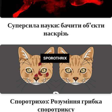
Суперсила науки: бачити об'єкти
наскрізь
Споротрихоз: Розуміння грибка
споротриксу