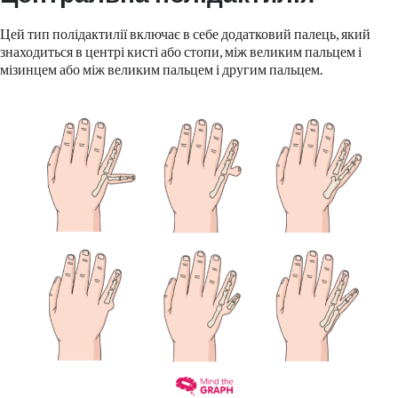
Цей тип полідактилії включає в себе додатковий палець, який
знаходиться в центрі кисті або стопи, між великим пальцем і
мізинцем або між великим пальцем і другим пальцем.