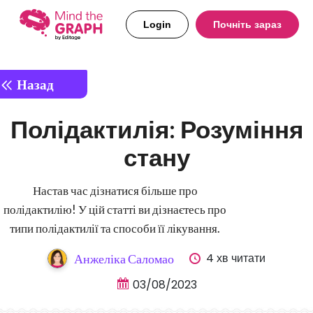
Login
Почніть зараз
Назад
Полідактилія: Розуміння
стану
Настав час дізнатися більше про
полідактилію! У цій статті ви дізнаєтесь про
типи полідактилії та способи її лікування.
4 хв читати
Анжеліка Саломао
03/08/2023