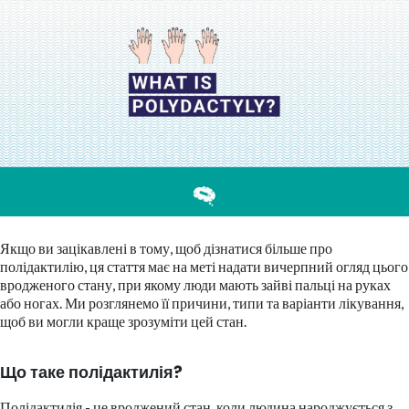
Якщо ви зацікавлені в тому, щоб дізнатися більше про
полідактилію, ця стаття має на меті надати вичерпний огляд цього
вродженого стану, при якому люди мають зайві пальці на руках
або ногах. Ми розглянемо її причини, типи та варіанти лікування,
щоб ви могли краще зрозуміти цей стан.
Що таке полідактилія?
Полідактилія - це вроджений стан, коли людина народжується з