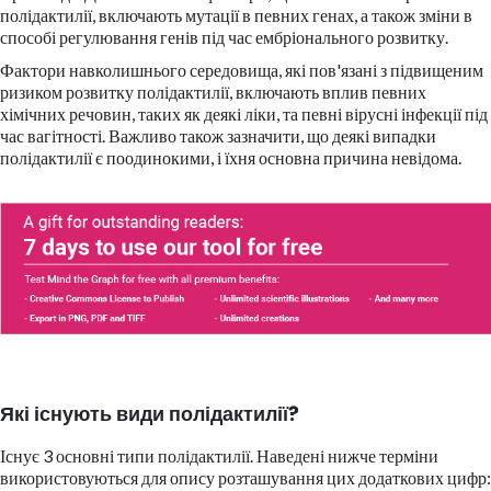
полідактилії, включають мутації в певних генах, а також зміни в
способі регулювання генів під час ембріонального розвитку.
Фактори навколишнього середовища, які пов'язані з підвищеним
ризиком розвитку полідактилії, включають вплив певних
хімічних речовин, таких як деякі ліки, та певні вірусні інфекції під
час вагітності. Важливо також зазначити, що деякі випадки
полідактилії є поодинокими, і їхня основна причина невідома.
Які існують види полідактилії?
Існує 3 основні типи полідактилії. Наведені нижче терміни
використовуються для опису розташування цих додаткових цифр: