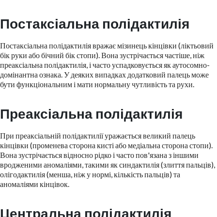
Постаксіальна полідактилія
Постаксіальна полідактилія вражає мізинець кінцівки (ліктьовий
бік руки або бічний бік стопи). Вона зустрічається частіше, ніж
преаксіальна полідактилія, і часто успадковується як аутосомно-
домінантна ознака. У деяких випадках додатковий палець може
бути функціональним і мати нормальну чутливість та рухи.
Преаксіальна полідактилія
При преаксіальній полідактилії уражається великий палець
кінцівки (променева сторона кисті або медіальна сторона стопи).
Вона зустрічається відносно рідко і часто пов'язана з іншими
вродженими аномаліями, такими як синдактилія (злиття пальців),
олігодактилія (менша, ніж у нормі, кількість пальців) та
аномаліями кінцівок.
Центральна полідактилія