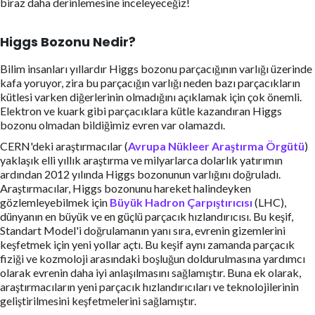
biraz daha derinlemesine inceleyeceğiz!
Higgs Bozonu Nedir?
Bilim insanları yıllardır Higgs bozonu parçacığının varlığı üzerinde
kafa yoruyor, zira bu parçacığın varlığı neden bazı parçacıkların
kütlesi varken diğerlerinin olmadığını açıklamak için çok önemli.
Elektron ve kuark gibi parçacıklara kütle kazandıran Higgs
bozonu olmadan bildiğimiz evren var olamazdı.
CERN'deki araştırmacılar (
Avrupa Nükleer Araştırma Örgütü
)
yaklaşık elli yıllık araştırma ve milyarlarca dolarlık yatırımın
ardından 2012 yılında Higgs bozonunun varlığını doğruladı.
Araştırmacılar, Higgs bozonunu hareket halindeyken
gözlemleyebilmek için
Büyük Hadron Çarpıştırıcısı
(LHC),
dünyanın en büyük ve en güçlü parçacık hızlandırıcısı. Bu keşif,
Standart Model'i doğrulamanın yanı sıra, evrenin gizemlerini
keşfetmek için yeni yollar açtı. Bu keşif aynı zamanda parçacık
fiziği ve kozmoloji arasındaki boşluğun doldurulmasına yardımcı
olarak evrenin daha iyi anlaşılmasını sağlamıştır. Buna ek olarak,
araştırmacıların yeni parçacık hızlandırıcıları ve teknolojilerinin
geliştirilmesini keşfetmelerini sağlamıştır.