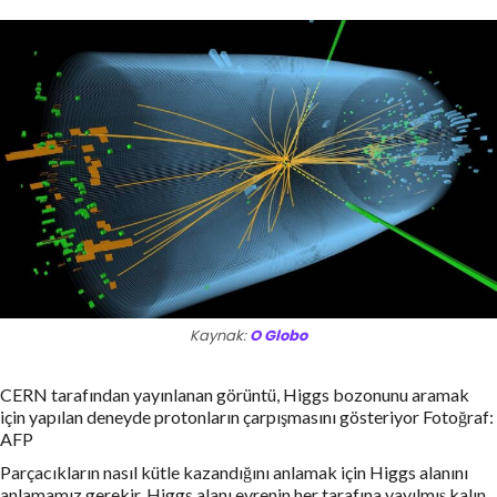
Kaynak:
O Globo
CERN tarafından yayınlanan görüntü, Higgs bozonunu aramak
için yapılan deneyde protonların çarpışmasını gösteriyor Fotoğraf:
AFP
Parçacıkların nasıl kütle kazandığını anlamak için Higgs alanını
anlamamız gerekir. Higgs alanı evrenin her tarafına yayılmış kalın,