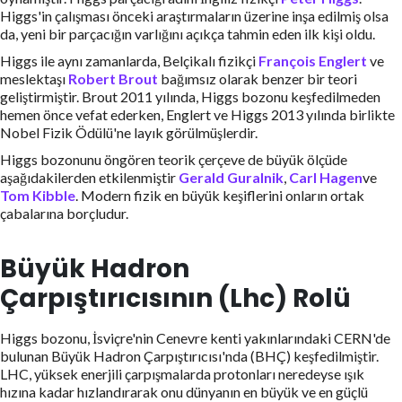
Higgs'in çalışması önceki araştırmaların üzerine inşa edilmiş olsa
da, yeni bir parçacığın varlığını açıkça tahmin eden ilk kişi oldu.
Higgs ile aynı zamanlarda, Belçikalı fizikçi
François Englert
ve
meslektaşı
Robert Brout
bağımsız olarak benzer bir teori
geliştirmiştir. Brout 2011 yılında, Higgs bozonu keşfedilmeden
hemen önce vefat ederken, Englert ve Higgs 2013 yılında birlikte
Nobel Fizik Ödülü'ne layık görülmüşlerdir.
Higgs bozonunu öngören teorik çerçeve de büyük ölçüde
aşağıdakilerden etkilenmiştir
Gerald Guralnik
,
Carl Hagen
ve
Tom Kibble
. Modern fizik en büyük keşiflerini onların ortak
çabalarına borçludur.
Büyük Hadron
Çarpıştırıcısının (Lhc) Rolü
Higgs bozonu, İsviçre'nin Cenevre kenti yakınlarındaki CERN'de
bulunan Büyük Hadron Çarpıştırıcısı'nda (BHÇ) keşfedilmiştir.
LHC, yüksek enerjili çarpışmalarda protonları neredeyse ışık
hızına kadar hızlandırarak onu dünyanın en büyük ve en güçlü