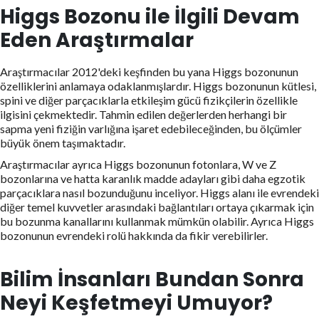
Higgs Bozonu ile İlgili Devam
Eden Araştırmalar
Araştırmacılar 2012'deki keşfinden bu yana Higgs bozonunun
özelliklerini anlamaya odaklanmışlardır. Higgs bozonunun kütlesi,
spini ve diğer parçacıklarla etkileşim gücü fizikçilerin özellikle
ilgisini çekmektedir. Tahmin edilen değerlerden herhangi bir
sapma yeni fiziğin varlığına işaret edebileceğinden, bu ölçümler
büyük önem taşımaktadır.
Araştırmacılar ayrıca Higgs bozonunun fotonlara, W ve Z
bozonlarına ve hatta karanlık madde adayları gibi daha egzotik
parçacıklara nasıl bozunduğunu inceliyor. Higgs alanı ile evrendeki
diğer temel kuvvetler arasındaki bağlantıları ortaya çıkarmak için
bu bozunma kanallarını kullanmak mümkün olabilir. Ayrıca Higgs
bozonunun evrendeki rolü hakkında da fikir verebilirler.
Bilim İnsanları Bundan Sonra
Neyi Keşfetmeyi Umuyor?