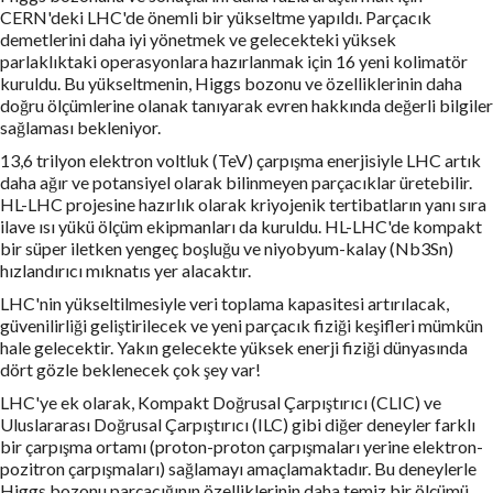
CERN'deki LHC'de önemli bir yükseltme yapıldı. Parçacık
demetlerini daha iyi yönetmek ve gelecekteki yüksek
parlaklıktaki operasyonlara hazırlanmak için 16 yeni kolimatör
kuruldu. Bu yükseltmenin, Higgs bozonu ve özelliklerinin daha
doğru ölçümlerine olanak tanıyarak evren hakkında değerli bilgiler
sağlaması bekleniyor.
13,6 trilyon elektron voltluk (TeV) çarpışma enerjisiyle LHC artık
daha ağır ve potansiyel olarak bilinmeyen parçacıklar üretebilir.
HL-LHC projesine hazırlık olarak kriyojenik tertibatların yanı sıra
ilave ısı yükü ölçüm ekipmanları da kuruldu. HL-LHC'de kompakt
bir süper iletken yengeç boşluğu ve niyobyum-kalay (Nb3Sn)
hızlandırıcı mıknatıs yer alacaktır.
LHC'nin yükseltilmesiyle veri toplama kapasitesi artırılacak,
güvenilirliği geliştirilecek ve yeni parçacık fiziği keşifleri mümkün
hale gelecektir. Yakın gelecekte yüksek enerji fiziği dünyasında
dört gözle beklenecek çok şey var!
LHC'ye ek olarak, Kompakt Doğrusal Çarpıştırıcı (CLIC) ve
Uluslararası Doğrusal Çarpıştırıcı (ILC) gibi diğer deneyler farklı
bir çarpışma ortamı (proton-proton çarpışmaları yerine elektron-
pozitron çarpışmaları) sağlamayı amaçlamaktadır. Bu deneylerle
Higgs bozonu parçacığının özelliklerinin daha temiz bir ölçümü