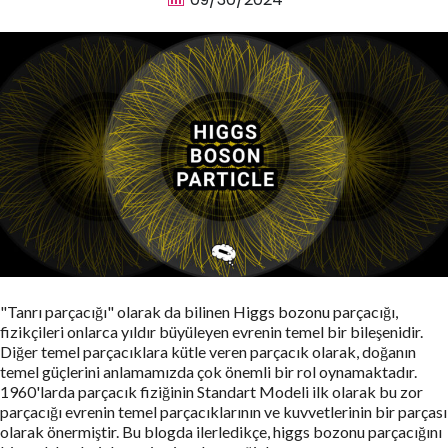
"Tanrı parçacığı" olarak da bilinen Higgs bozonu parçacığı,
fizikçileri onlarca yıldır büyüleyen evrenin temel bir bileşenidir.
Diğer temel parçacıklara kütle veren parçacık olarak, doğanın
temel güçlerini anlamamızda çok önemli bir rol oynamaktadır.
1960'larda parçacık fiziğinin Standart Modeli ilk olarak bu zor
parçacığı evrenin temel parçacıklarının ve kuvvetlerinin bir parçası
olarak önermiştir. Bu blogda ilerledikçe, higgs bozonu parçacığını