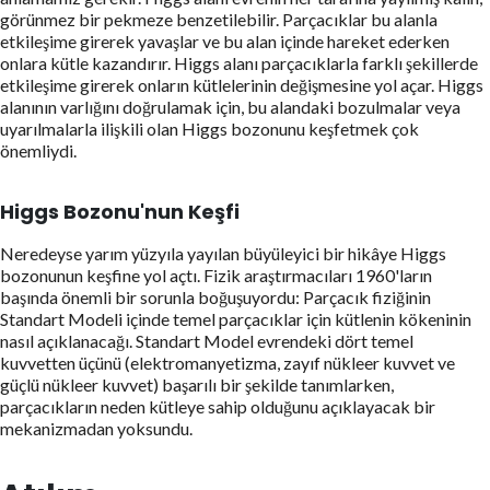
görünmez bir pekmeze benzetilebilir. Parçacıklar bu alanla
etkileşime girerek yavaşlar ve bu alan içinde hareket ederken
onlara kütle kazandırır. Higgs alanı parçacıklarla farklı şekillerde
etkileşime girerek onların kütlelerinin değişmesine yol açar. Higgs
alanının varlığını doğrulamak için, bu alandaki bozulmalar veya
uyarılmalarla ilişkili olan Higgs bozonunu keşfetmek çok
önemliydi.
Higgs Bozonu'nun Keşfi
Neredeyse yarım yüzyıla yayılan büyüleyici bir hikâye Higgs
bozonunun keşfine yol açtı. Fizik araştırmacıları 1960'ların
başında önemli bir sorunla boğuşuyordu: Parçacık fiziğinin
Standart Modeli içinde temel parçacıklar için kütlenin kökeninin
nasıl açıklanacağı. Standart Model evrendeki dört temel
kuvvetten üçünü (elektromanyetizma, zayıf nükleer kuvvet ve
güçlü nükleer kuvvet) başarılı bir şekilde tanımlarken,
parçacıkların neden kütleye sahip olduğunu açıklayacak bir
mekanizmadan yoksundu.