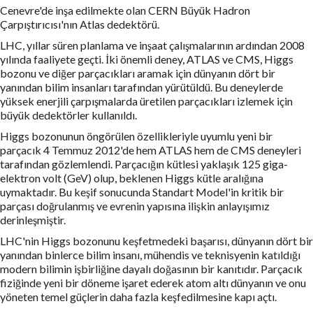
Cenevre'de inşa edilmekte olan CERN Büyük Hadron
Çarpıştırıcısı'nın Atlas dedektörü.
LHC, yıllar süren planlama ve inşaat çalışmalarının ardından 2008
yılında faaliyete geçti. İki önemli deney, ATLAS ve CMS, Higgs
bozonu ve diğer parçacıkları aramak için dünyanın dört bir
yanından bilim insanları tarafından yürütüldü. Bu deneylerde
yüksek enerjili çarpışmalarda üretilen parçacıkları izlemek için
büyük dedektörler kullanıldı.
Higgs bozonunun öngörülen özellikleriyle uyumlu yeni bir
parçacık 4 Temmuz 2012'de hem ATLAS hem de CMS deneyleri
tarafından gözlemlendi. Parçacığın kütlesi yaklaşık 125 giga-
elektron volt (GeV) olup, beklenen Higgs kütle aralığına
uymaktadır. Bu keşif sonucunda Standart Model'in kritik bir
parçası doğrulanmış ve evrenin yapısına ilişkin anlayışımız
derinleşmiştir.
LHC'nin Higgs bozonunu keşfetmedeki başarısı, dünyanın dört bir
yanından binlerce bilim insanı, mühendis ve teknisyenin katıldığı
modern bilimin işbirliğine dayalı doğasının bir kanıtıdır. Parçacık
fiziğinde yeni bir döneme işaret ederek atom altı dünyanın ve onu
yöneten temel güçlerin daha fazla keşfedilmesine kapı açtı.