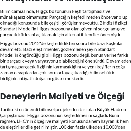
Bilim camiasında, Higgs bozonunun keşfi tartışmasız ve
münakaşasız olmamıştır. Parçacığın keşfedilmeden önce var olup
olmadığı konusunda bile çeşitli görüşler mevcuttu. Bir dizi fizikçi
Standart Model'in Higgs bozonuna olan güvenini sorgulamış ve
parçacık kütlesini açıklamak için alternatif teoriler önermiştir.
Higgs bozonu 2012'de keşfedildikten sonra bile bazı kuşkular
devam etti. Bazı eleştirmenler, gözlemlenen şeyin Standart
Model'in öngördüğü gibi Higgs bozonu değil, bunun yerine farklı
bir parçacık veya varyasyonu olabileceğini öne sürdü. Devam eden
tartışma, parçacık fiziğinin karmaşıklığını ve yeni keşiflerin çoğu
zaman cevaplardan çok soru ortaya çıkardığı bilimsel fikir
birliğinin ihtiyatlı doğasını göstermektedir.
Deneylerin Maliyeti ve Ölçeği
Tarihteki en önemli bilimsel projelerden biri olan Büyük Hadron
Çarpıştırıcısı, Higgs bozonunun keşfedilmesini sağladı. Buna
rağmen, LHC'nin ölçeği ve maliyeti konusunda hem hayranlık hem
de eleştiriler dile getirilmiştir. 100'den fazla ülkeden 10.000'den