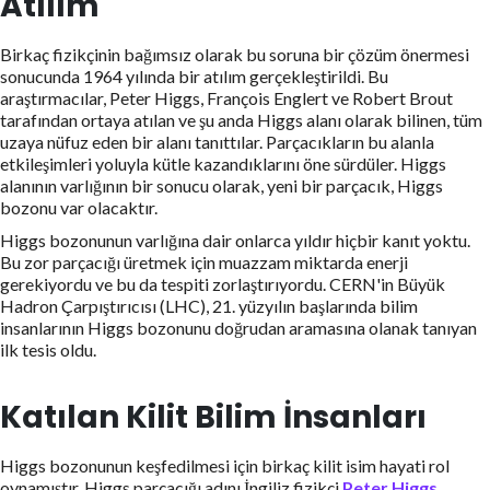
Atılım
Birkaç fizikçinin bağımsız olarak bu soruna bir çözüm önermesi
sonucunda 1964 yılında bir atılım gerçekleştirildi. Bu
araştırmacılar, Peter Higgs, François Englert ve Robert Brout
tarafından ortaya atılan ve şu anda Higgs alanı olarak bilinen, tüm
uzaya nüfuz eden bir alanı tanıttılar. Parçacıkların bu alanla
etkileşimleri yoluyla kütle kazandıklarını öne sürdüler. Higgs
alanının varlığının bir sonucu olarak, yeni bir parçacık, Higgs
bozonu var olacaktır.
Higgs bozonunun varlığına dair onlarca yıldır hiçbir kanıt yoktu.
Bu zor parçacığı üretmek için muazzam miktarda enerji
gerekiyordu ve bu da tespiti zorlaştırıyordu. CERN'in Büyük
Hadron Çarpıştırıcısı (LHC), 21. yüzyılın başlarında bilim
insanlarının Higgs bozonunu doğrudan aramasına olanak tanıyan
ilk tesis oldu.
Katılan Kilit Bilim İnsanları
Higgs bozonunun keşfedilmesi için birkaç kilit isim hayati rol
oynamıştır. Higgs parçacığı adını İngiliz fizikçi
Peter Higgs
.