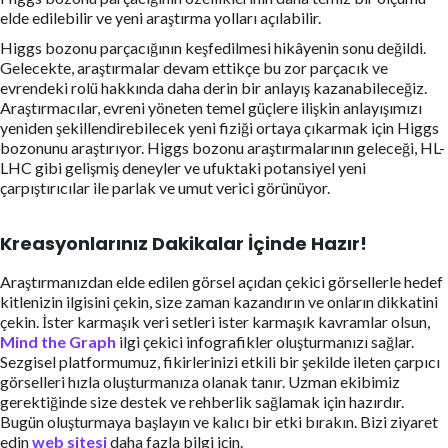
elde edilebilir ve yeni araştırma yolları açılabilir.
Higgs bozonu parçacığının keşfedilmesi hikâyenin sonu değildi.
Gelecekte, araştırmalar devam ettikçe bu zor parçacık ve
evrendeki rolü hakkında daha derin bir anlayış kazanabileceğiz.
Araştırmacılar, evreni yöneten temel güçlere ilişkin anlayışımızı
yeniden şekillendirebilecek yeni fiziği ortaya çıkarmak için Higgs
bozonunu araştırıyor. Higgs bozonu araştırmalarının geleceği, HL-
LHC gibi gelişmiş deneyler ve ufuktaki potansiyel yeni
çarpıştırıcılar ile parlak ve umut verici görünüyor.
Kreasyonlarınız Dakikalar İçinde Hazır!
Araştırmanızdan elde edilen görsel açıdan çekici görsellerle hedef
kitlenizin ilgisini çekin, size zaman kazandırın ve onların dikkatini
çekin. İster karmaşık veri setleri ister karmaşık kavramlar olsun,
Mind the Graph
ilgi çekici infografikler oluşturmanızı sağlar.
Sezgisel platformumuz, fikirlerinizi etkili bir şekilde ileten çarpıcı
görselleri hızla oluşturmanıza olanak tanır. Uzman ekibimiz
gerektiğinde size destek ve rehberlik sağlamak için hazırdır.
Bugün oluşturmaya başlayın ve kalıcı bir etki bırakın. Bizi ziyaret
edin
web sitesi
daha fazla bilgi için.