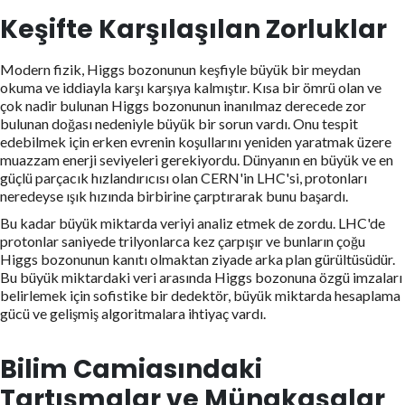
Keşifte Karşılaşılan Zorluklar
Modern fizik, Higgs bozonunun keşfiyle büyük bir meydan
okuma ve iddiayla karşı karşıya kalmıştır. Kısa bir ömrü olan ve
çok nadir bulunan Higgs bozonunun inanılmaz derecede zor
bulunan doğası nedeniyle büyük bir sorun vardı. Onu tespit
edebilmek için erken evrenin koşullarını yeniden yaratmak üzere
muazzam enerji seviyeleri gerekiyordu. Dünyanın en büyük ve en
güçlü parçacık hızlandırıcısı olan CERN'in LHC'si, protonları
neredeyse ışık hızında birbirine çarptırarak bunu başardı.
Bu kadar büyük miktarda veriyi analiz etmek de zordu. LHC'de
protonlar saniyede trilyonlarca kez çarpışır ve bunların çoğu
Higgs bozonunun kanıtı olmaktan ziyade arka plan gürültüsüdür.
Bu büyük miktardaki veri arasında Higgs bozonuna özgü imzaları
belirlemek için sofistike bir dedektör, büyük miktarda hesaplama
gücü ve gelişmiş algoritmalara ihtiyaç vardı.
Bilim Camiasındaki
Tartışmalar ve Münakaşalar