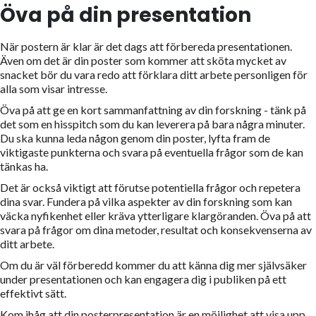
Öva på din presentation
När postern är klar är det dags att förbereda presentationen.
Även om det är din poster som kommer att sköta mycket av
snacket bör du vara redo att förklara ditt arbete personligen för
alla som visar intresse.
Öva på att ge en kort sammanfattning av din forskning - tänk på
det som en hisspitch som du kan leverera på bara några minuter.
Du ska kunna leda någon genom din poster, lyfta fram de
viktigaste punkterna och svara på eventuella frågor som de kan
tänkas ha.
Det är också viktigt att förutse potentiella frågor och repetera
dina svar. Fundera på vilka aspekter av din forskning som kan
väcka nyfikenhet eller kräva ytterligare klargöranden. Öva på att
svara på frågor om dina metoder, resultat och konsekvenserna av
ditt arbete.
Om du är väl förberedd kommer du att känna dig mer självsäker
under presentationen och kan engagera dig i publiken på ett
effektivt sätt.
Kom ihåg att din posterpresentation är en möjlighet att visa upp