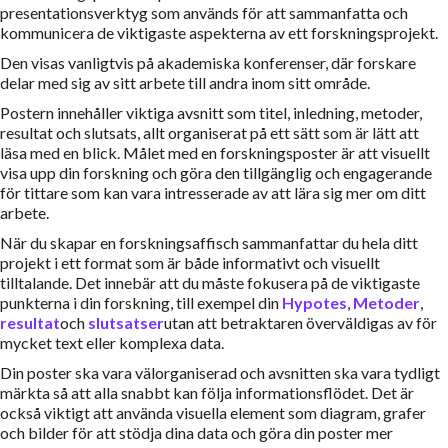
presentationsverktyg som används för att sammanfatta och
kommunicera de viktigaste aspekterna av ett forskningsprojekt.
Den visas vanligtvis på akademiska konferenser, där forskare
delar med sig av sitt arbete till andra inom sitt område.
Postern innehåller viktiga avsnitt som titel, inledning, metoder,
resultat och slutsats, allt organiserat på ett sätt som är lätt att
läsa med en blick. Målet med en forskningsposter är att visuellt
visa upp din forskning och göra den tillgänglig och engagerande
för tittare som kan vara intresserade av att lära sig mer om ditt
arbete.
När du skapar en forskningsaffisch sammanfattar du hela ditt
projekt i ett format som är både informativt och visuellt
tilltalande. Det innebär att du måste fokusera på de viktigaste
punkterna i din forskning, till exempel din
Hypotes
,
Metoder
,
resultat
och
slutsatser
utan att betraktaren överväldigas av för
mycket text eller komplexa data.
Din poster ska vara välorganiserad och avsnitten ska vara tydligt
märkta så att alla snabbt kan följa informationsflödet. Det är
också viktigt att använda visuella element som diagram, grafer
och bilder för att stödja dina data och göra din poster mer