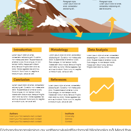
Förhandsgranskning av vattencykelaffischmall tillgänglig på Mind the