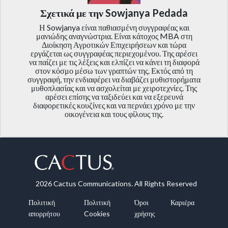
Σχετικά με την Sowjanya Pedada
Η Sowjanya είναι παθιασμένη συγγραφέας και
μανιώδης αναγνώστρια. Είναι κάτοχος MBA στη
Διοίκηση Αγροτικών Επιχειρήσεων και τώρα
εργάζεται ως συγγραφέας περιεχομένου. Της αρέσει
να παίζει με τις λέξεις και ελπίζει να κάνει τη διαφορά
στον κόσμο μέσω των γραπτών της. Εκτός από τη
συγγραφή, την ενδιαφέρει να διαβάζει μυθιστορήματα
μυθοπλασίας και να ασχολείται με χειροτεχνίες. Της
αρέσει επίσης να ταξιδεύει και να εξερευνά
διαφορετικές κουζίνες και να περνάει χρόνο με την
οικογένεια και τους φίλους της.
2026 Cactus Communications. All Rights Reserved
Πολιτική
Πολιτική
Όροι
Καριέρα
απορρήτου
Cookies
χρήσης