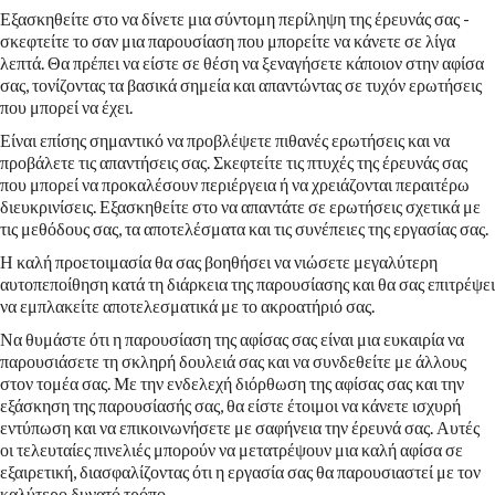
Εξασκηθείτε στο να δίνετε μια σύντομη περίληψη της έρευνάς σας -
σκεφτείτε το σαν μια παρουσίαση που μπορείτε να κάνετε σε λίγα
λεπτά. Θα πρέπει να είστε σε θέση να ξεναγήσετε κάποιον στην αφίσα
σας, τονίζοντας τα βασικά σημεία και απαντώντας σε τυχόν ερωτήσεις
που μπορεί να έχει.
Είναι επίσης σημαντικό να προβλέψετε πιθανές ερωτήσεις και να
προβάλετε τις απαντήσεις σας. Σκεφτείτε τις πτυχές της έρευνάς σας
που μπορεί να προκαλέσουν περιέργεια ή να χρειάζονται περαιτέρω
διευκρινίσεις. Εξασκηθείτε στο να απαντάτε σε ερωτήσεις σχετικά με
τις μεθόδους σας, τα αποτελέσματα και τις συνέπειες της εργασίας σας.
Η καλή προετοιμασία θα σας βοηθήσει να νιώσετε μεγαλύτερη
αυτοπεποίθηση κατά τη διάρκεια της παρουσίασης και θα σας επιτρέψει
να εμπλακείτε αποτελεσματικά με το ακροατήριό σας.
Να θυμάστε ότι η παρουσίαση της αφίσας σας είναι μια ευκαιρία να
παρουσιάσετε τη σκληρή δουλειά σας και να συνδεθείτε με άλλους
στον τομέα σας. Με την ενδελεχή διόρθωση της αφίσας σας και την
εξάσκηση της παρουσίασής σας, θα είστε έτοιμοι να κάνετε ισχυρή
εντύπωση και να επικοινωνήσετε με σαφήνεια την έρευνά σας. Αυτές
οι τελευταίες πινελιές μπορούν να μετατρέψουν μια καλή αφίσα σε
εξαιρετική, διασφαλίζοντας ότι η εργασία σας θα παρουσιαστεί με τον
καλύτερο δυνατό τρόπο.