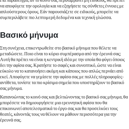
να αποφύγετε την ορολογία και να εξηγήσετε τις σύνθετες έννοιες με
απλούστερους όρους. Εάν παρουσιάζετε σε ειδικούς, μπορείτε να
συμπεριλάβετε πιο λεπτομερή δεδομένα και τεχνική γλώσσα.
Βασικό μήνυμα
Στη συνέχεια, επικεντρωθείτε στο βασικό μήνυμα που θέλετε να
μεταδώσετε. Ποιο είναι το κύριο συμπέρασμα από την έρευνά σας;
Αυτή θα πρέπει να είναι η κεντρική ιδέα με την οποία θα φύγει όποιος
δει την αφίσα σας. Κρατήστε το σαφές και συνοπτικό, ώστε να είναι
εύκολο να το κατανοήσει ακόμη και κάποιος που απλώς περνάει από
εκεί. Αποφύγετε να γεμίσετε την αφίσα σας με πολλές πληροφορίες-
αντίθετα, τονίστε τα πιο κρίσιμα σημεία που υποστηρίζουν το βασικό
σας μήνυμα.
Κατανοώντας το κοινό σας και βελτιώνοντας το βασικό σας μήνυμα, θα
μπορέσετε να δημιουργήσετε μια ερευνητική αφίσα που θα
επικοινωνεί αποτελεσματικά το έργο σας και θα προσελκύει τους
θεατές, κάνοντάς τους να θέλουν να μάθουν περισσότερα για την
έρευνά σας.