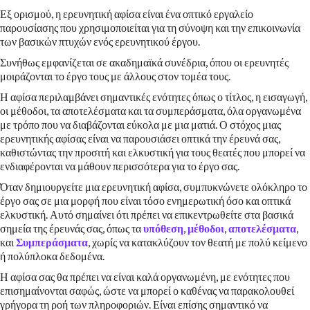
Εξ ορισμού, η ερευνητική αφίσα είναι ένα οπτικό εργαλείο
παρουσίασης που χρησιμοποιείται για τη σύνοψη και την επικοινωνία
των βασικών πτυχών ενός ερευνητικού έργου.
Συνήθως εμφανίζεται σε ακαδημαϊκά συνέδρια, όπου οι ερευνητές
μοιράζονται το έργο τους με άλλους στον τομέα τους.
Η αφίσα περιλαμβάνει σημαντικές ενότητες όπως ο τίτλος, η εισαγωγή,
οι μέθοδοι, τα αποτελέσματα και τα συμπεράσματα, όλα οργανωμένα
με τρόπο που να διαβάζονται εύκολα με μια ματιά. Ο στόχος μιας
ερευνητικής αφίσας είναι να παρουσιάσει οπτικά την έρευνά σας,
καθιστώντας την προσιτή και ελκυστική για τους θεατές που μπορεί να
ενδιαφέρονται να μάθουν περισσότερα για το έργο σας.
Όταν δημιουργείτε μια ερευνητική αφίσα, συμπυκνώνετε ολόκληρο το
έργο σας σε μια μορφή που είναι τόσο ενημερωτική όσο και οπτικά
ελκυστική. Αυτό σημαίνει ότι πρέπει να επικεντρωθείτε στα βασικά
σημεία της έρευνάς σας, όπως τα
υπόθεση
,
μέθοδοι
,
αποτελέσματα
,
και
Συμπεράσματα
, χωρίς να κατακλύζουν τον θεατή με πολύ κείμενο
ή πολύπλοκα δεδομένα.
Η αφίσα σας θα πρέπει να είναι καλά οργανωμένη, με ενότητες που
επισημαίνονται σαφώς, ώστε να μπορεί ο καθένας να παρακολουθεί
γρήγορα τη ροή των πληροφοριών. Είναι επίσης σημαντικό να