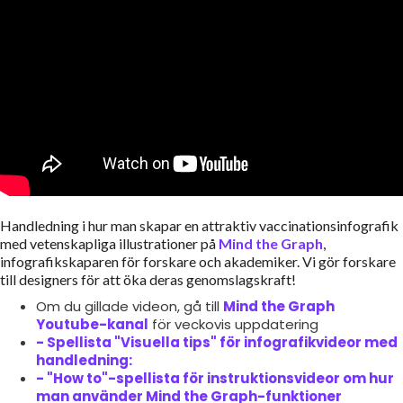
Handledning i hur man skapar en attraktiv vaccinationsinfografik
med vetenskapliga illustrationer på
Mind the Graph
,
infografikskaparen för forskare och akademiker. Vi gör forskare
till designers för att öka deras genomslagskraft!
Om du gillade videon, gå till
Mind the Graph
Youtube-kanal
för veckovis uppdatering
- Spellista "Visuella tips" för infografikvideor med
handledning:
- "How to"-spellista för instruktionsvideor om hur
man använder Mind the Graph-funktioner