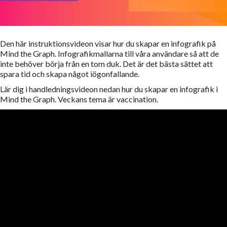
Den här instruktionsvideon visar hur du skapar en infografik på
Mind the Graph. Infografikmallarna till våra användare så att de
inte behöver börja från en tom duk. Det är det bästa sättet att
spara tid och skapa något iögonfallande.
Lär dig i handledningsvideon nedan hur du skapar en infografik i
Mind the Graph. Veckans tema är vaccination.