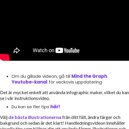
Om du gillade videon, gå till
Mind the Graph
Youtube-kanal
för veckovis uppdatering
Det är mycket enkelt att använda infographic maker, vilket du kan
se i vår instruktionsvideo.
Du kan se fler tips
här!
Välj
de bästa illustrationerna
från ditt fält, ändra färger och
bakgrund och sedan är det klart! Handledningsvideon innehåller
visuella tips som hjälper dig att använda färger, illustrationer och