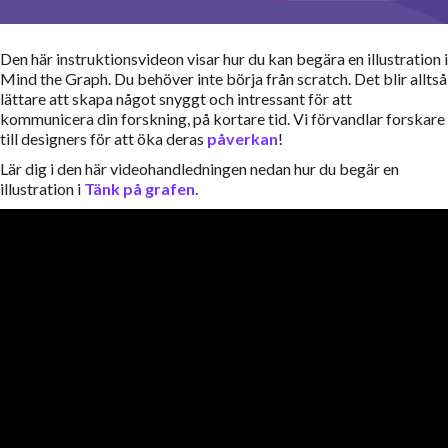
Den här instruktionsvideon visar hur du kan begära en illustration i
Mind the Graph. Du behöver inte börja från scratch. Det blir alltså
lättare att skapa något snyggt och intressant för att
kommunicera din forskning, på kortare tid. Vi förvandlar forskare
till designers för att öka deras
påverkan
!
Lär dig i den här videohandledningen nedan hur du begär en
illustration i
Tänk på grafen.