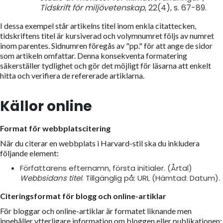
Tidskrift för miljövetenskap
, 22(4), s. 67-89.
I dessa exempel står artikelns titel inom enkla citattecken,
tidskriftens titel är kursiverad och volymnumret följs av numret
inom parentes. Sidnumren föregås av "pp." för att ange de sidor
som artikeln omfattar. Denna konsekventa formatering
säkerställer tydlighet och gör det möjligt för läsarna att enkelt
hitta och verifiera de refererade artiklarna.
Källor online
Format för webbplatscitering
När du citerar en webbplats i Harvard-stil ska du inkludera
följande element:
Författarens efternamn, första initialer. (Årtal)
Webbsidans titel
. Tillgänglig på: URL (Hämtad: Datum).
Citeringsformat för blogg och online-artiklar
För bloggar och online-artiklar är formatet liknande men
innehåller ytterligare information om bloggen eller publikationen: