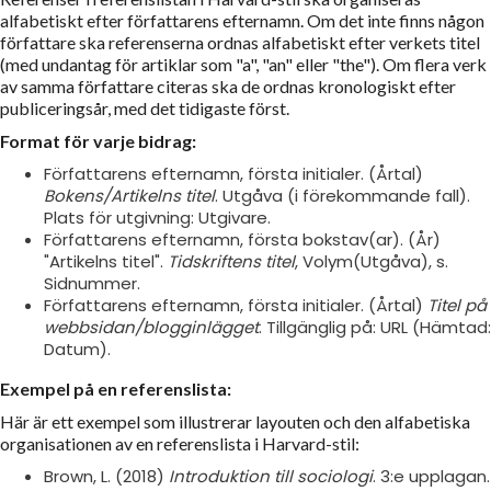
alfabetiskt efter författarens efternamn. Om det inte finns någon
författare ska referenserna ordnas alfabetiskt efter verkets titel
(med undantag för artiklar som "a", "an" eller "the"). Om flera verk
av samma författare citeras ska de ordnas kronologiskt efter
publiceringsår, med det tidigaste först.
Format för varje bidrag:
Författarens efternamn, första initialer. (Årtal)
Bokens/Artikelns titel
. Utgåva (i förekommande fall).
Plats för utgivning: Utgivare.
Författarens efternamn, första bokstav(ar). (År)
"Artikelns titel".
Tidskriftens titel
, Volym(Utgåva), s.
Sidnummer.
Författarens efternamn, första initialer. (Årtal)
Titel på
webbsidan/blogginlägget
. Tillgänglig på: URL (Hämtad:
Datum).
Exempel på en referenslista:
Här är ett exempel som illustrerar layouten och den alfabetiska
organisationen av en referenslista i Harvard-stil:
Brown, L. (2018)
Introduktion till sociologi
. 3:e upplagan.