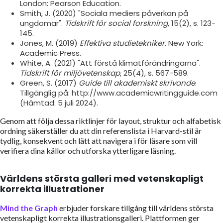
London: Pearson Education.
Smith, J. (2020) "Sociala mediers påverkan på
ungdomar".
Tidskrift för social forskning
, 15(2), s. 123-
145.
Jones, M. (2019)
Effektiva studietekniker
. New York:
Academic Press.
White, A. (2021) "Att förstå klimatförändringarna".
Tidskrift för miljövetenskap
, 25(4), s. 567-589.
Green, S. (2017)
Guide till akademiskt skrivande
.
Tillgänglig på: http://www.academicwritingguide.com
(Hämtad: 5 juli 2024).
Genom att följa dessa riktlinjer för layout, struktur och alfabetisk
ordning säkerställer du att din referenslista i Harvard-stil är
tydlig, konsekvent och lätt att navigera i för läsare som vill
verifiera dina källor och utforska ytterligare läsning.
Världens största galleri med vetenskapligt
korrekta illustrationer
Mind the Graph
erbjuder forskare tillgång till världens största
vetenskapligt korrekta illustrationsgalleri. Plattformen ger