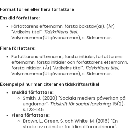
Format för en eller flera författare
Enskild författare:
Författarens efternamn, första bokstav(ar). (År)
"Artikelns titel",
Tidskriftens titel
,
Volymnummer(Utgåvanummer), s. Sidnummer.
Flera författare:
Författarens efternamn, första initialer, författarens
efternamn, första initialer och författarens efternamn,
första initialer. (År) "Artikelns titel",
Tidskriftens titel
,
Volymnummer(Utgåvanummer), s. Sidnummer.
Exempel på hur man citerar en tidskriftsartikel
Enskild författare:
Smith, J. (2020) "Sociala mediers påverkan på
ungdomar",
Tidskrift för social forskning
, 15(2),
s. 123-145.
Flera författare:
Brown, L., Green, S. och White, M. (2018) "En
studie av mönster för klimatförändringar",