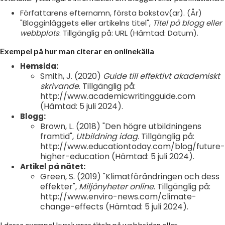
Författarens efternamn, första bokstav(ar). (År)
"Blogginläggets eller artikelns titel",
Titel på blogg eller
webbplats
. Tillgänglig på: URL (Hämtad: Datum).
Exempel på hur man citerar en onlinekälla
Hemsida:
Smith, J. (2020)
Guide till effektivt akademiskt
skrivande
. Tillgänglig på:
http://www.academicwritingguide.com
(Hämtad: 5 juli 2024).
Blogg:
Brown, L. (2018) "Den högre utbildningens
framtid",
Utbildning idag
. Tillgänglig på:
http://www.educationtoday.com/blog/future-
higher-education (Hämtad: 5 juli 2024).
Artikel på nätet:
Green, S. (2019) "Klimatförändringen och dess
effekter",
Miljönyheter online
. Tillgänglig på:
http://www.enviro-news.com/climate-
change-effects (Hämtad: 5 juli 2024).
I dessa exempel kursiveras titeln på webbsidan eller