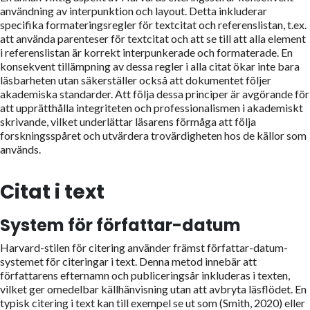
användning av interpunktion och layout. Detta inkluderar
specifika formateringsregler för textcitat och referenslistan, t.ex.
att använda parenteser för textcitat och att se till att alla element
i referenslistan är korrekt interpunkerade och formaterade. En
konsekvent tillämpning av dessa regler i alla citat ökar inte bara
läsbarheten utan säkerställer också att dokumentet följer
akademiska standarder. Att följa dessa principer är avgörande för
att upprätthålla integriteten och professionalismen i akademiskt
skrivande, vilket underlättar läsarens förmåga att följa
forskningsspåret och utvärdera trovärdigheten hos de källor som
används.
Citat i text
System för författar-datum
Harvard-stilen för citering använder främst författar-datum-
systemet för citeringar i text. Denna metod innebär att
författarens efternamn och publiceringsår inkluderas i texten,
vilket ger omedelbar källhänvisning utan att avbryta läsflödet. En
typisk citering i text kan till exempel se ut som (Smith, 2020) eller