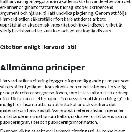
källhänvisning är avgörande i akademiskt skrivande eftersom det
erkänner originalförfattarnas bidrag, stöder skribentens
argument och hjälper till att undvika plagiering. Genom att följa
Harvard-stilen säkerställer forskare att deras arbete
upprätthåller akademisk integritet och trovärdighet, vilket är
viktigt i strävan efter kunskap och vetenskaplig diskurs.
Citation enligt Harvard-stil
Allmänna principer
Harvard-stilens citering bygger på grundläggande principer som
säkerställer tydlighet, konsekvens och enkel referens. En viktig
princip är referensorganisationen, som listas i alfabetisk ordning
efter författarens efternamn. Denna systematiska ordning gör det
möjligt för läsarna att snabbt hitta källor och verifiera det
material som hänvisas till. Varje post i referenslistan innehåller
omfattande information om källan, inklusive författarens namn,
publiceringsår, titel och publiceringsinformation.
En annan viktig aspekt av Harvards citeringsstil är konsekvent