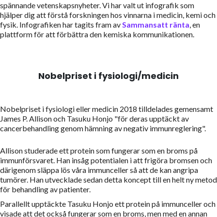
spännande vetenskapsnyheter. Vi har valt ut infografik som
hjälper dig att förstå forskningen hos vinnarna i medicin, kemi och
fysik. Infografiken har tagits fram av
Sammansatt ränta
, en
plattform för att förbättra den kemiska kommunikationen.
Nobelpriset i fysiologi/medicin
Nobelpriset i fysiologi eller medicin 2018 tilldelades gemensamt
James P. Allison och Tasuku Honjo "för deras upptäckt av
cancerbehandling genom hämning av negativ immunreglering".
Allison studerade ett protein som fungerar som en broms på
immunförsvaret. Han insåg potentialen i att frigöra bromsen och
därigenom släppa lös våra immunceller så att de kan angripa
tumörer. Han utvecklade sedan detta koncept till en helt ny metod
för behandling av patienter.
Parallellt upptäckte Tasuku Honjo ett protein på immunceller och
visade att det också fungerar som en broms, men med en annan