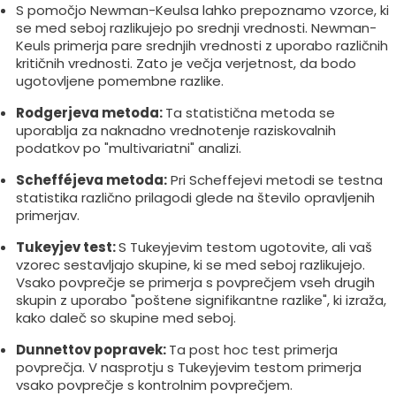
S pomočjo Newman-Keulsa lahko prepoznamo vzorce, ki
se med seboj razlikujejo po srednji vrednosti. Newman-
Keuls primerja pare srednjih vrednosti z uporabo različnih
kritičnih vrednosti. Zato je večja verjetnost, da bodo
ugotovljene pomembne razlike.
Rodgerjeva metoda:
Ta statistična metoda se
uporablja za naknadno vrednotenje raziskovalnih
podatkov po "multivariatni" analizi.
Schefféjeva metoda:
Pri Scheffejevi metodi se testna
statistika različno prilagodi glede na število opravljenih
primerjav.
Tukeyjev test:
S Tukeyjevim testom ugotovite, ali vaš
vzorec sestavljajo skupine, ki se med seboj razlikujejo.
Vsako povprečje se primerja s povprečjem vseh drugih
skupin z uporabo "poštene signifikantne razlike", ki izraža,
kako daleč so skupine med seboj.
Dunnettov popravek:
Ta post hoc test primerja
povprečja. V nasprotju s Tukeyjevim testom primerja
vsako povprečje s kontrolnim povprečjem.