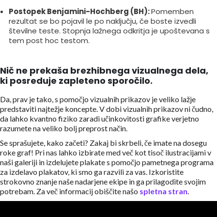
Postopek Benjamini-Hochberg (BH):
Pomemben
rezultat se bo pojavil le po naključju, če boste izvedli
številne teste. Stopnja lažnega odkritja je upoštevana s
tem post hoc testom.
Nič ne prekaša brezhibnega vizualnega dela,
ki posreduje zapleteno sporočilo.
Da, prav je tako, s pomočjo vizualnih prikazov je veliko lažje
predstaviti najtežje koncepte. V dobi vizualnih prikazov ni čudno,
da lahko kvantno fiziko zaradi učinkovitosti grafike verjetno
razumete na veliko bolj preprost način.
Se sprašujete, kako začeti? Zakaj bi skrbeli, če imate na dosegu
roke graf! Pri nas lahko izbirate med več kot tisoč ilustracijami v
naši galeriji in izdelujete plakate s pomočjo pametnega programa
za izdelavo plakatov, ki smo ga razvili za vas. Izkoristite
strokovno znanje naše nadarjene ekipe in ga prilagodite svojim
potrebam. Za več informacij obiščite našo
spletna stran
.