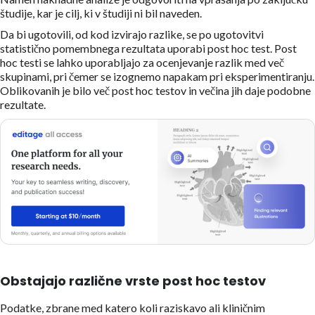
študije, kar je cilj, ki v študiji ni bil naveden.
Da bi ugotovili, od kod izvirajo razlike, se po ugotovitvi
statistično pomembnega rezultata uporabi post hoc test. Post
hoc testi se lahko uporabljajo za ocenjevanje razlik med več
skupinami, pri čemer se izognemo napakam pri eksperimentiranju.
Oblikovanih je bilo več post hoc testov in večina jih daje podobne
rezultate.
Obstajajo različne vrste post hoc testov
Podatke, zbrane med katero koli raziskavo ali kliničnim