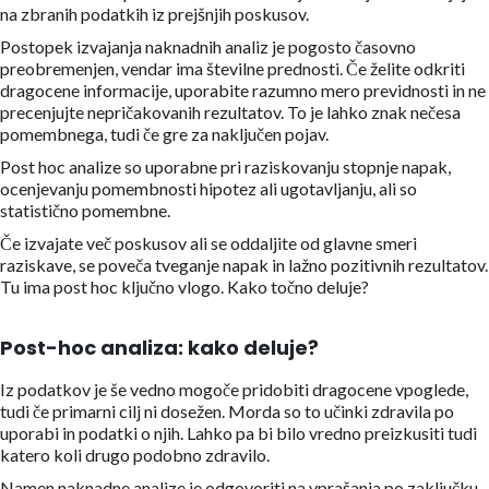
na zbranih podatkih iz prejšnjih poskusov.
Postopek izvajanja naknadnih analiz je pogosto časovno
preobremenjen, vendar ima številne prednosti. Če želite odkriti
dragocene informacije, uporabite razumno mero previdnosti in ne
precenjujte nepričakovanih rezultatov. To je lahko znak nečesa
pomembnega, tudi če gre za naključen pojav.
Post hoc analize so uporabne pri raziskovanju stopnje napak,
ocenjevanju pomembnosti hipotez ali ugotavljanju, ali so
statistično pomembne.
Če izvajate več poskusov ali se oddaljite od glavne smeri
raziskave, se poveča tveganje napak in lažno pozitivnih rezultatov.
Tu ima post hoc ključno vlogo. Kako točno deluje?
Post-hoc analiza: kako deluje?
Iz podatkov je še vedno mogoče pridobiti dragocene vpoglede,
tudi če primarni cilj ni dosežen. Morda so to učinki zdravila po
uporabi in podatki o njih. Lahko pa bi bilo vredno preizkusiti tudi
katero koli drugo podobno zdravilo.
Namen naknadne analize je odgovoriti na vprašanja po zaključku