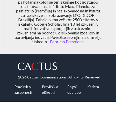
psihofarmakologije ter izkušnje kot gostujoči
raziskovalec na Inštitutu Maxa Plancka za
psihiatrijo (Nemčija) in raziskovalec na Inštitutu
za raziskave in izobraževanje D'Or (IDOR,
Brazilija). Fabricio ima več kot 2500 citatov v
iskalniku Google Scholar. Ima 10 let izkušenj v
malih inovativnih podjetjih z ustreznimi
izkušnjami na področju oblikovanja izdelkov in
upravljanja inovacij. Povežite se z njim na omrežju
LinkedIn -
Fabricio Pamplona
.
2026 Cactus Communications. All Rights Reserved
Pravilnik o
Pravilnik o
Pogoji
Kariera
zasebnosti
piškotkih
uporabe