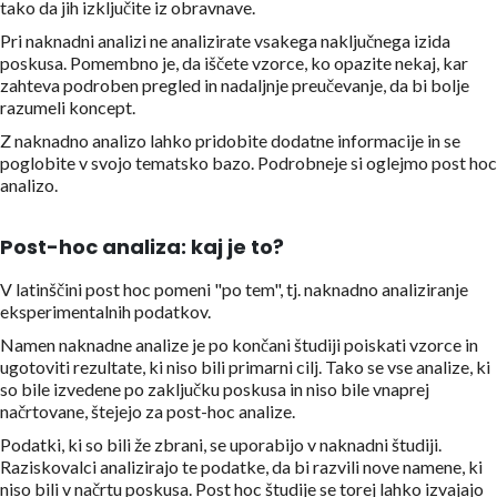
tako da jih izključite iz obravnave.
Pri naknadni analizi ne analizirate vsakega naključnega izida
poskusa. Pomembno je, da iščete vzorce, ko opazite nekaj, kar
zahteva podroben pregled in nadaljnje preučevanje, da bi bolje
razumeli koncept.
Z naknadno analizo lahko pridobite dodatne informacije in se
poglobite v svojo tematsko bazo. Podrobneje si oglejmo post hoc
analizo.
Post-hoc analiza: kaj je to?
V latinščini post hoc pomeni "po tem", tj. naknadno analiziranje
eksperimentalnih podatkov.
Namen naknadne analize je po končani študiji poiskati vzorce in
ugotoviti rezultate, ki niso bili primarni cilj. Tako se vse analize, ki
so bile izvedene po zaključku poskusa in niso bile vnaprej
načrtovane, štejejo za post-hoc analize.
Podatki, ki so bili že zbrani, se uporabijo v naknadni študiji.
Raziskovalci analizirajo te podatke, da bi razvili nove namene, ki
niso bili v načrtu poskusa. Post hoc študije se torej lahko izvajajo