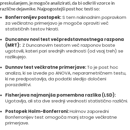
preskušanjem, je mogoče analizirati, da bi odkrili vzorce in
različne dejavnike. Najpogostejši post hoc testi so:
Bonferronijev postopek:
S tem naknadnim popravkom
za večkratno primerjavo je mogoče opraviti več
statističnih testov hkrati.
Duncanov novi test večpredstavnostnega razpona
(MRT):
Z Duncanovim testom več razponov boste
ugotovili, kateri pari srednjih vrednosti (od vsaj treh) se
razlikujejo.
Dunnov test večkratne primerjave:
To je post hoc
analiza, ki se izvede po ANOVA, neparametričnem testu,
ki ne predpostavlja, da podatki sledijo določeni
porazdelitvi.
Fisherjeva najmanjša pomembna razlika (LSD):
Ugotavlja, ali sta dve srednji vrednosti statistično različni.
Postopek Holm-Bonferroni:
Holmov zaporedni
Bonferronijev test omogoča manj stroge večkratne
primerjave.