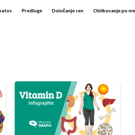
akatov
Predloge
Določanje cen
Oblikovanje po me