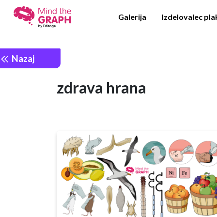
Galerija
Izdelovalec pl
Nazaj
zdrava hrana