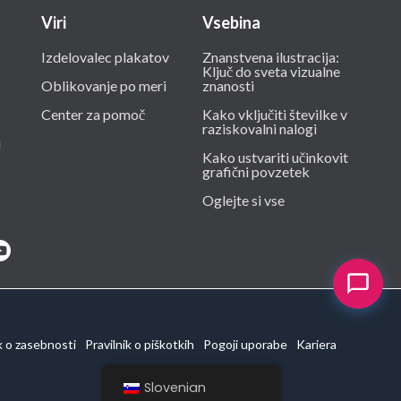
Viri
Vsebina
Izdelovalec plakatov
Znanstvena ilustracija:
Ključ do sveta vizualne
Oblikovanje po meri
znanosti
Center za pomoč
Kako vključiti številke v
raziskovalni nalogi
i
Kako ustvariti učinkovit
grafični povzetek
Oglejte si vse
k o zasebnosti
Pravilnik o piškotkih
Pogoji uporabe
Kariera
Slovenian