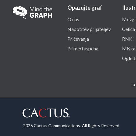
Opazujte graf
Ilustr
O nas
Možga
Napotitev prijateljev
Celica
Pričevanja
RNK
Primeri uspeha
Miška
Oglejte
P
2026 Cactus Communications. All Rights Reserved