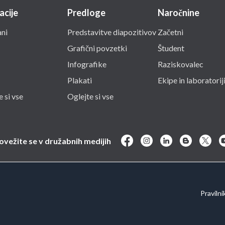
acije
Predloge
Naročnine
ni
Predstavitve diapozitivov
Začetni
Grafični povzetki
Študent
Infografike
Raziskovalec
Plakati
Ekipe in laboratorij
 si vse
Oglejte si vse
ovežite se v družabnih medijih
Pravilni