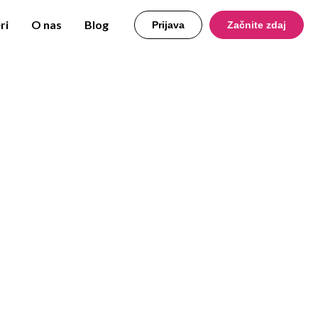
ri
O nas
Blog
Prijava
Začnite zdaj