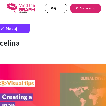
Prijava
Začnite zdaj
Nazaj
celina