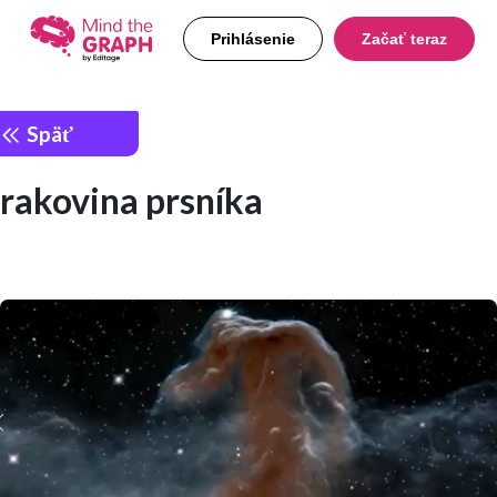
Prihlásenie
Začať teraz
Späť
rakovina prsníka