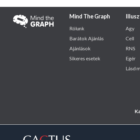
Mind The Graph
Illus
Rólunk
Agy
Barátok Ajánlás
Cell
Ajánlások
RNS
Sikeres esetek
Egér
Lásd m
Ka