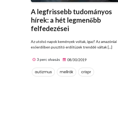
A legfrissebb tudományos
hírek: a hét legmenőbb
felfedezései
Az utolsó napok kemények voltak, igaz? Az amazóniai
esőerdőben pusztító erdőtüzek trenddé váltak [...]
3 perc olvasás
08/30/2019
autizmus
mellrák
crispr