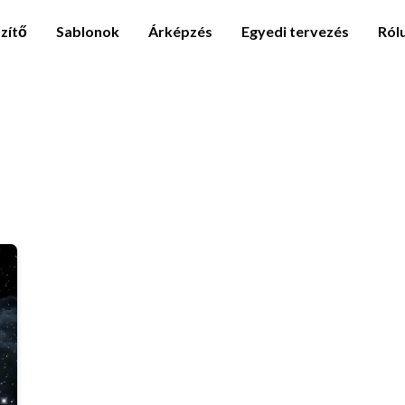
zítő
Sablonok
Árképzés
Egyedi tervezés
Ról