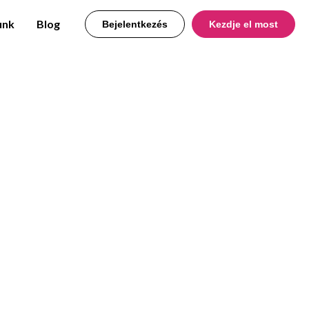
unk
Blog
Bejelentkezés
Kezdje el most