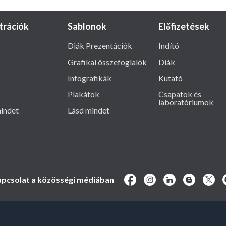
ztrációk
Sablonok
Előfizetések
Diák Prezentációk
Indító
Grafikai összefoglalók
Diák
Infografikák
Kutató
Plakátok
Csapatok és
laboratóriumok
indet
Lásd mindet
pcsolat a közösségi médiában