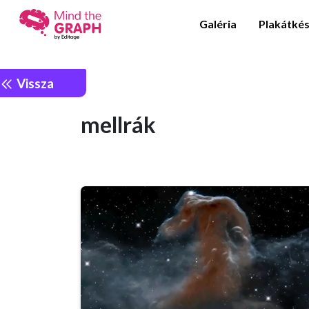
Galéria
Plakátkés
Vissza
mellrák