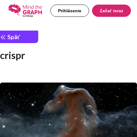
Prihlásenie
Začať teraz
Späť
crispr