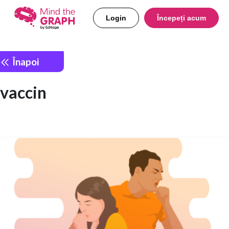
Login
Începeți acum
Înapoi
vaccin