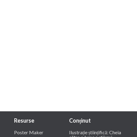
Resurse
Conținut
Poster Maker
Ilustrație științifică: Cheia