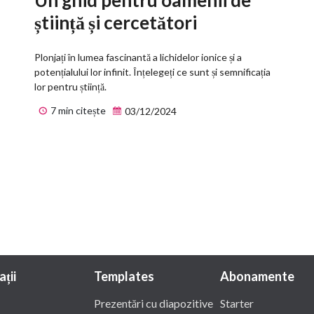
știință și cercetători
Plonjați în lumea fascinantă a lichidelor ionice și a
potențialului lor infinit. Înțelegeți ce sunt și semnificația
lor pentru știință.
7 min citește
03/12/2024
ații
Templates
Abonamente
Prezentări cu diapozitive
Starter