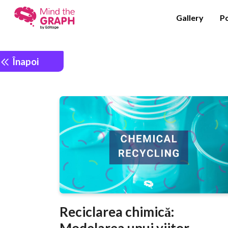
Gallery
P
Înapoi
Reciclarea chimică:
Modelarea unui viitor