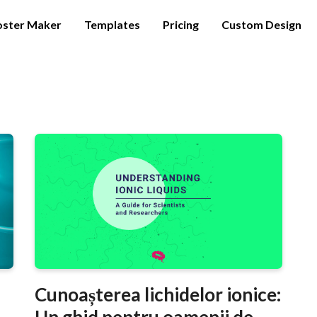
oster Maker
Templates
Pricing
Custom Design
Cunoașterea lichidelor ionice:
Un ghid pentru oamenii de