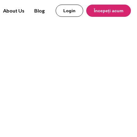
About Us
Blog
Login
Începeți acum