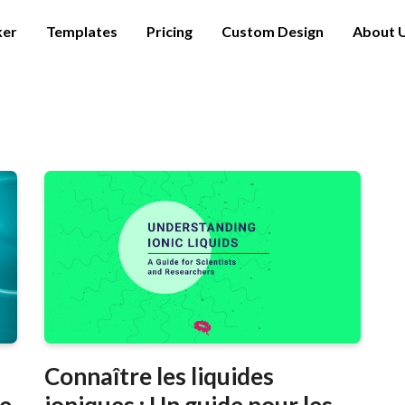
ker
Templates
Pricing
Custom Design
About 
Connaître les liquides
re
ioniques : Un guide pour les