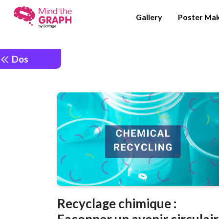
Gallery
Poster Ma
Dos
Recyclage chimique :
Façonner un avenir circulai