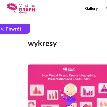
Gallery
Powrót
wykresy