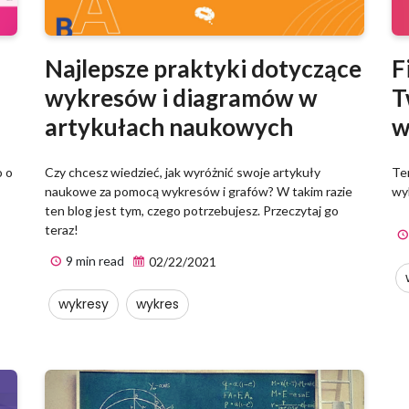
Najlepsze praktyki dotyczące
F
wykresów i diagramów w
T
artykułach naukowych
w
o o
Czy chcesz wiedzieć, jak wyróżnić swoje artykuły
Te
naukowe za pomocą wykresów i grafów? W takim razie
wyk
ten blog jest tym, czego potrzebujesz. Przeczytaj go
teraz!
9 min read
02/22/2021
wykresy
wykres