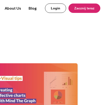
About Us
Blog
Login
Zacznij teraz