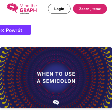
Login
Zacznij teraz
Powrót