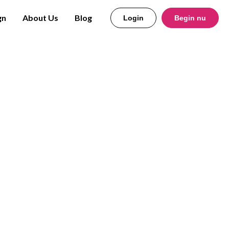
gn
About Us
Blog
Login
Begin nu