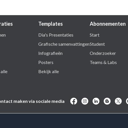
raties
Templates
Abonnementen
nen
Dia's Presentaties
Start
Grafische samenvattingen
Student
Infografieën
Onderzoeker
Posters
Teams & Labs
alle
Bekijk alle
ntact maken via sociale media