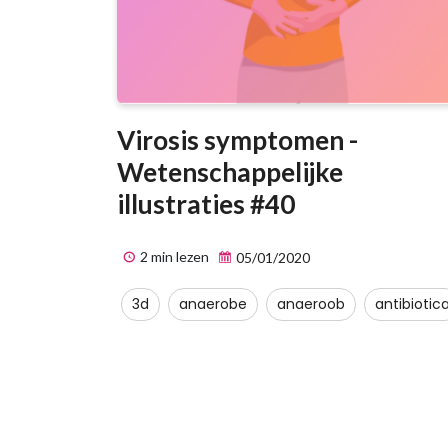
Virosis symptomen -
Wetenschappelijke
illustraties #40
2 min lezen
05/01/2020
3d
anaerobe
anaeroob
antibiotic