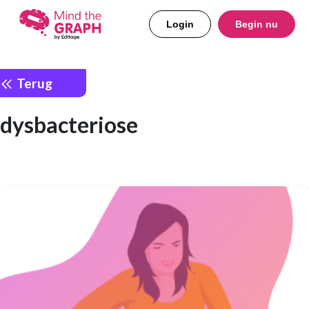
Login
Begin nu
Terug
dysbacteriose