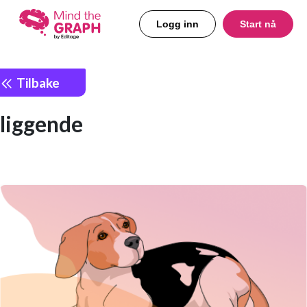
Logg inn
Start nå
Tilbake
liggende