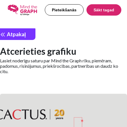
Pieteikšanās
Sākt tagad
Atpakaļ
Atcerieties grafiku
Lasiet noderīgu saturu par Mind the Graph rīku, piemēram,
padomus, risinājumus, priekšrocības, partnerības un daudz ko
citu.