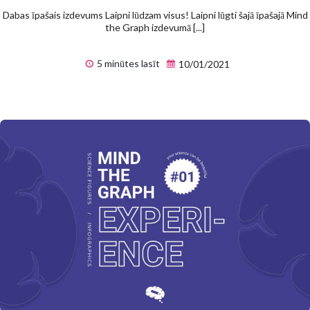
Dabas īpašais izdevums Laipni lūdzam visus! Laipni lūgti šajā īpašajā Mind
the Graph izdevumā [...]
5 minūtes lasīt
10/01/2021