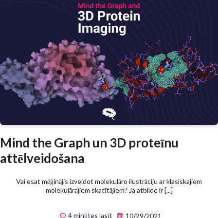
Mind the Graph un 3D proteīnu
attēlveidošana
Vai esat mēģinājis izveidot molekulāro ilustrāciju ar klasiskajiem
molekulārajiem skatītājiem? Ja atbilde ir [...]
4 minūtes lasīt
10/29/2021