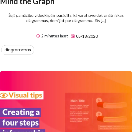
Mind the Graph
Šajā pamācību videoklipā ir parādīts, kā varat izveidot zinātniskas
diagrammas, domājot par diagrammu. Jūs [...]
2 minūtes lasīt
05/18/2020
diagrammas