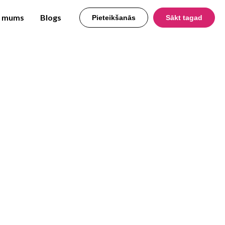
r mums
Blogs
Pieteikšanās
Sākt tagad