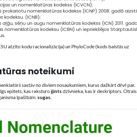
ikācijas un nomenklatūras kodekss (ICVCN);
ais prokariotu nomenklatūras kodekss (ICNP) 2008. gadā aizst
s kodeksu. (ICNB);
is aļģu, sēņu un augu nomenklatūras kodekss (ICN) 2011. gad
skās nomenklatūras kodeksu (ICBN) un iepriekšējos Starptauti
us.
(ICSU atzīto kodu racionalizācija) un PhyloCode (kods balstās uz
tūras noteikumi
enklatūrā sastāv no diviem nosaukumiem, kurus dažkārt dēvē par.
rīgs epitets, kas raksturo
ģints
dzīvnieka, kas ir deskriptors. Otrais
organisma īpašībām.
sugas
.