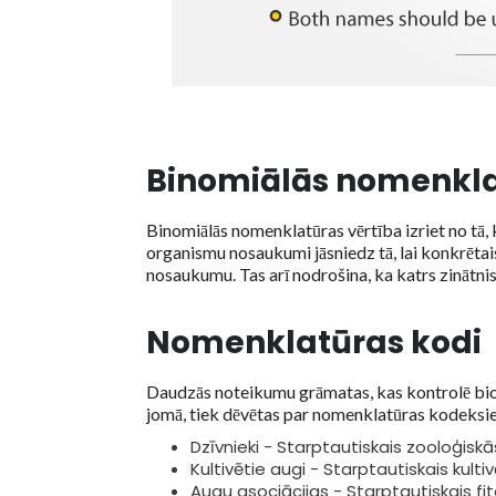
Binomiālās nomenkla
Binomiālās nomenklatūras vērtība izriet no tā,
organismu nosaukumi jāsniedz tā, lai konkrētai
nosaukumu. Tas arī nodrošina, ka katrs zinātni
Nomenklatūras kodi
Daudzās noteikumu grāmatas, kas kontrolē bio
jomā, tiek dēvētas par nomenklatūras kodeksiem, 
Dzīvnieki - Starptautiskais zooloģis
Kultivētie augi - Starptautiskais ku
Augu asociācijas - Starptautiskais f