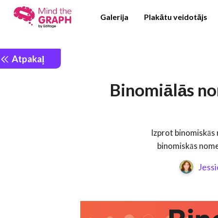
Galerija
Plakātu veidotājs
Atpakaļ
Binomiālās no
Izprot binomiskās 
binomiskās nomen
Jessi