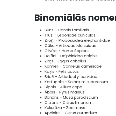
Binomiālās nomen
Suns - Cannis familiaris
Truši - Leporidae cuniculas
Ziloņi - Proboscidea elephantidae
Cūka - Artiodactyla suidae
Cilvēks - Homo Sapiens
Delfīni - Delphinidae delphis
Zirgs - Eqqus caballus
Kamieļi - Camelus camelidae
Kaķis - Felis catus
Brieži - Artiodactyl cervidae
Kartupelis - Solanium tuberosum
Sīpols - Allium cepa
Ābols - Pyrus maleus
Banāns - Musa paradiscium
Citrons - Citrus limonium
Kukurūza - Zea mays
Apelsīns - Citrus aurantium