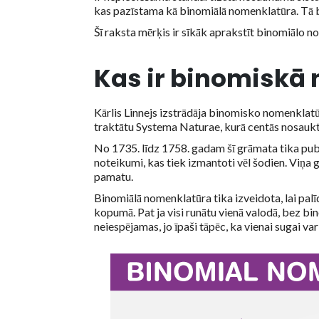
kas pazīstama kā binomiālā nomenklatūra. Tā b
Šī raksta mērķis ir sīkāk aprakstīt binomiālo no
Kas ir binomiskā
Kārlis Linnejs izstrādāja binomisko nomenklat
traktātu Systema Naturae, kurā centās nosaukt
No 1735. līdz 1758. gadam šī grāmata tika publ
noteikumi, kas tiek izmantoti vēl šodien. Viņ
pamatu.
Binomiālā nomenklatūra tika izveidota, lai palī
kopumā. Pat ja visi runātu vienā valodā, bez 
neiespējamas, jo īpaši tāpēc, ka vienai sugai 