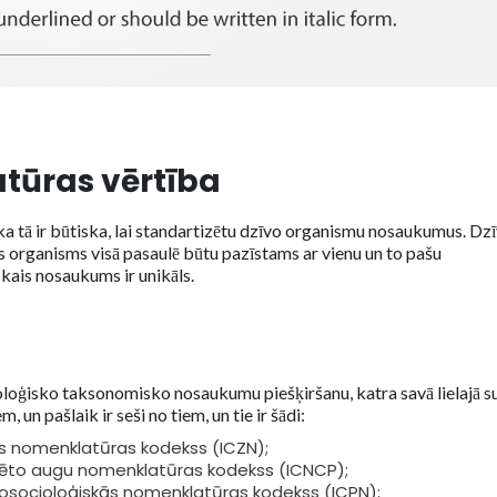
tūras vērtība
 ka tā ir būtiska, lai standartizētu dzīvo organismu nosaukumus. Dz
s organisms visā pasaulē būtu pazīstams ar vienu un to pašu
skais nosaukums ir unikāls.
loģisko taksonomisko nosaukumu piešķiršanu, katra savā lielajā s
un pašlaik ir seši no tiem, un tie ir šādi:
kās nomenklatūras kodekss (ICZN);
ltivēto augu nomenklatūras kodekss (ICNCP);
itosocioloģiskās nomenklatūras kodekss (ICPN);