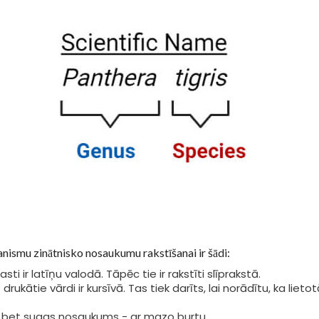
anismu zinātnisko nosaukumu rakstīšanai ir šādi:
ti ir latīņu valodā. Tāpēc tie ir rakstīti slīprakstā.
t drukātie vārdi ir kursīvā. Tas tiek darīts, lai norādītu, ka lieto
u, bet sugas nosaukums - ar mazo burtu.