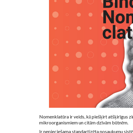
Nomenklatūra ir veids, kā piešķirt atšķirīgus
mikroorganismiem un citām dzīvām būtnēm.
Ir nepieciešama standartizēta nosaukumu sistēma,