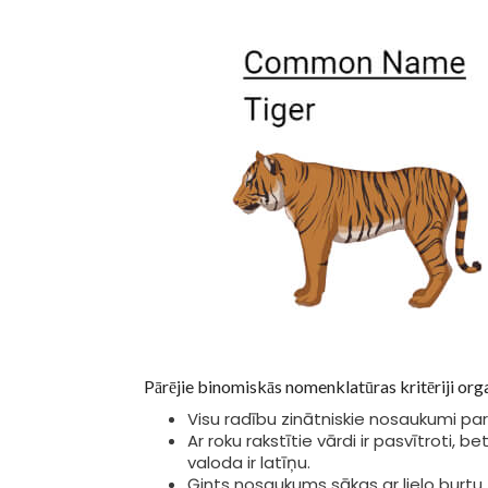
Pārējie binomiskās nomenklatūras kritēriji org
Visu radību zinātniskie nosaukumi paras
Ar roku rakstītie vārdi ir pasvītroti, be
valoda ir latīņu.
Ģints nosaukums sākas ar lielo burt