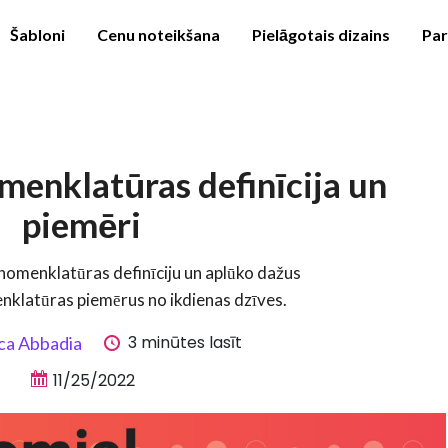
Šabloni
Cenu noteikšana
Pielāgotais dizains
Pa
menklatūras definīcija un
piemēri
nomenklatūras definīciju un aplūko dažus
klatūras piemērus no ikdienas dzīves.
3 minūtes lasīt
ca Abbadia
11/25/2022