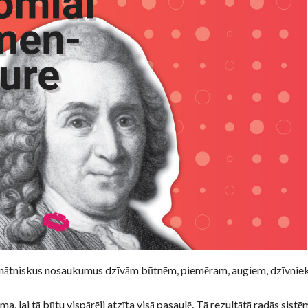
 zinātniskus nosaukumus dzīvām būtnēm, piemēram, augiem, dzīvnie
 lai tā būtu vispārēji atzīta visā pasaulē. Tā rezultātā radās sistē