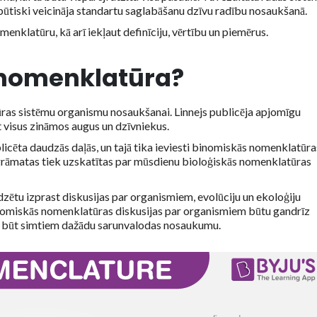
ūtiski veicināja standartu saglabāšanu dzīvu radību nosaukšanā.
menklatūru, kā arī iekļaut definīciju, vērtību un piemērus.
 nomenklatūra?
ūras sistēmu organismu nosaukšanai. Linnejs publicēja apjomīgu
 visus zināmos augus un dzīvniekus.
icēta daudzās daļās, un tajā tika ieviesti binomiskās nomenklatūra
a grāmatas tiek uzskatītas par mūsdienu bioloģiskās nomenklatūras
dzētu izprast diskusijas par organismiem, evolūciju un ekoloģiju
binomiskās nomenklatūras diskusijas par organismiem būtu gandrīz
var būt simtiem dažādu sarunvalodas nosaukumu.