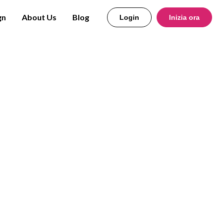
gn
About Us
Blog
Login
Inizia ora