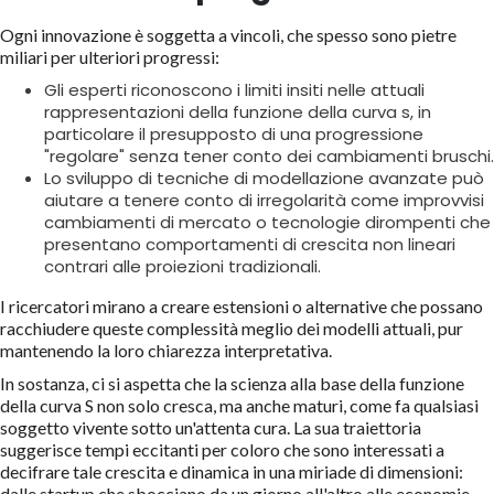
Ogni innovazione è soggetta a vincoli, che spesso sono pietre
miliari per ulteriori progressi:
Gli esperti riconoscono i limiti insiti nelle attuali
rappresentazioni della funzione della curva s, in
particolare il presupposto di una progressione
"regolare" senza tener conto dei cambiamenti bruschi.
Lo sviluppo di tecniche di modellazione avanzate può
aiutare a tenere conto di irregolarità come improvvisi
cambiamenti di mercato o tecnologie dirompenti che
presentano comportamenti di crescita non lineari
contrari alle proiezioni tradizionali.
I ricercatori mirano a creare estensioni o alternative che possano
racchiudere queste complessità meglio dei modelli attuali, pur
mantenendo la loro chiarezza interpretativa.
In sostanza, ci si aspetta che la scienza alla base della funzione
della curva S non solo cresca, ma anche maturi, come fa qualsiasi
soggetto vivente sotto un'attenta cura. La sua traiettoria
suggerisce tempi eccitanti per coloro che sono interessati a
decifrare tale crescita e dinamica in una miriade di dimensioni:
dalle startup che sbocciano da un giorno all'altro alle economie