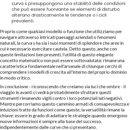
curva s presuppongono una stabilità delle condizioni
che può essere fuorviante se elementi di disturbo
alterano drasticamente le tendenze o i cicli
prevalenti.
Proprio come qualsiasi modello o funzione che utilizziamo per
navigare attraverso intricati paesaggi aziendali o fenomeni
naturali, la curva s ha sia i suoi momenti di splendore che aree in
cui è necessario esercitare cautela. Detto questo, anche con
queste limitazioni ben presenti, l'utilità di questo elegante
concetto matematico non può essere sottovalutata: rimane una
caratteristica fondamentale nell'arsenale di chiunque cerchi di
comprendere i modelli di crescita all'interno del proprio dominio
in modo critico.
In conclusione - riconoscendo che creiamo sia luci che ombre - il
viaggio in avanti ci vedrà probabilmente sfruttare questi
strumenti rimanendo vigili contro i loro potenziali lati negativi.
Mentre percorriamo questo cammino armati di consapevolezza e
intuizioni tratte da funzioni come queste, la versatilità rimane la
chiave: essere in grado di adattare le strategie quando emergono
nuove informazioni è sempre alla base del successo,
indipendentemente dalle curve che si presentano.