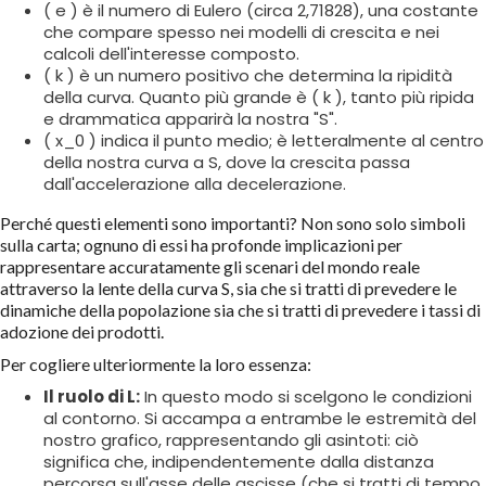
( e ) è il numero di Eulero (circa 2,71828), una costante
che compare spesso nei modelli di crescita e nei
calcoli dell'interesse composto.
( k ) è un numero positivo che determina la ripidità
della curva. Quanto più grande è ( k ), tanto più ripida
e drammatica apparirà la nostra "S".
( x_0 ) indica il punto medio; è letteralmente al centro
della nostra curva a S, dove la crescita passa
dall'accelerazione alla decelerazione.
Perché questi elementi sono importanti? Non sono solo simboli
sulla carta; ognuno di essi ha profonde implicazioni per
rappresentare accuratamente gli scenari del mondo reale
attraverso la lente della curva S, sia che si tratti di prevedere le
dinamiche della popolazione sia che si tratti di prevedere i tassi di
adozione dei prodotti.
Per cogliere ulteriormente la loro essenza:
Il ruolo di L:
In questo modo si scelgono le condizioni
al contorno. Si accampa a entrambe le estremità del
nostro grafico, rappresentando gli asintoti: ciò
significa che, indipendentemente dalla distanza
percorsa sull'asse delle ascisse (che si tratti di tempo,