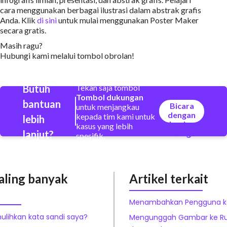
cara menggunakan berbagai ilustrasi dalam abstrak grafis
Anda. Klik
di sini
untuk mulai menggunakan Poster Maker
secara gratis.
Masih ragu?
Hubungi kami melalui tombol obrolan!
Butuh
Tekan saja tombol
Tombol dukungan
bantuan
Bicara
untuk menjangkau
dengan
kepada tim kami untuk
lebih
bagian
kasus yang lebih
lanjut?
dukungan
spesifik.
aling banyak
Artikel terkait
Menambahkan Pengguna ke
lihkan kata sandi saya?
Mengunggah Gambar ke Rua