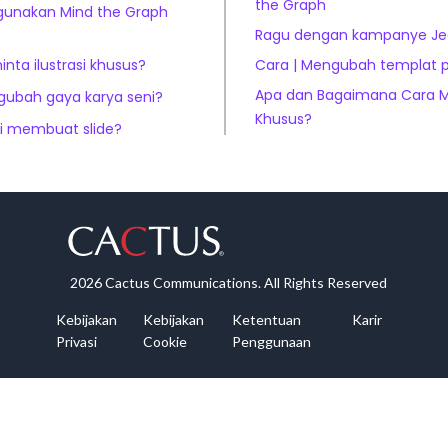
the Graph
unakan Mind the Graph
Ragu dengan kampanye Je
ta ilustrasi khusus?
Cara | Mengubah templat 
Apa dan Bagaimana Cara M
ubah gaya karya seni?
Khusus?
i membuat slide?
2026 Cactus Communications. All Rights Reserved
Kebijakan
Kebijakan
Ketentuan
Karir
Privasi
Cookie
Penggunaan