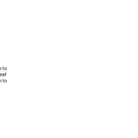
e to
est
h to