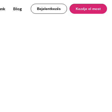
unk
Blog
Bejelentkezés
Kezdje el most