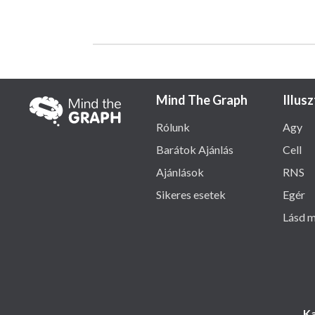
Mind The Graph
Illus
Rólunk
Agy
Barátok Ajánlás
Cell
Ajánlások
RNS
Sikeres esetek
Egér
Lásd m
Ka