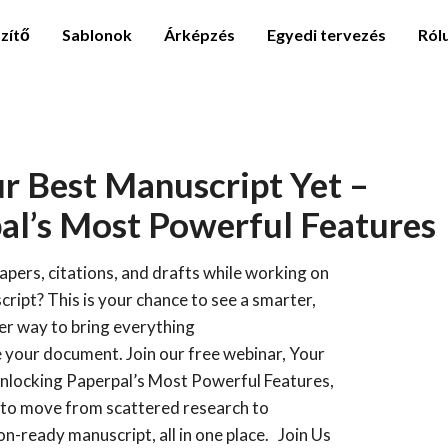
zítő
Sablonok
Árképzés
Egyedi tervezés
Ról
r Best Manuscript Yet –
al’s Most Powerful Features
 papers, citations, and drafts while working on
ript? This is your chance to see a smarter,
er way to bring everything
 your document. Join our free webinar, Your
nlocking Paperpal’s Most Powerful Features,
 to move from scattered research to
on-ready manuscript, all in one place. Join Us