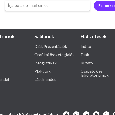
Feliratko
ztrációk
Sablonok
Előfizetések
Diák Prezentációk
Indító
Grafikai összefoglalók
Diák
Infografikák
Kutató
Plakátok
Csapatok és
laboratóriumok
indet
Lásd mindet
pcsolat a közösségi médiában