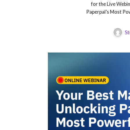
for the Live Webi
Paperpal’s Most Pow
St