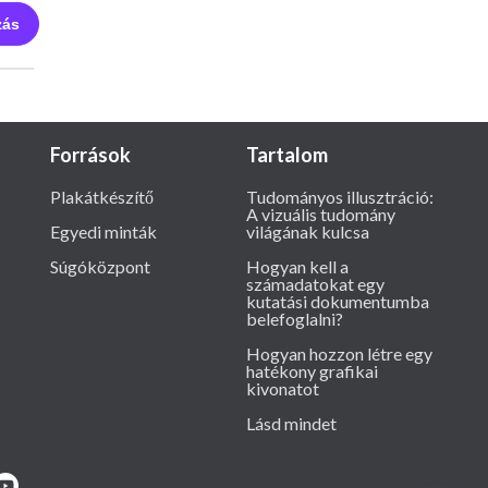
zás
Források
Tartalom
Plakátkészítő
Tudományos illusztráció:
A vizuális tudomány
Egyedi minták
világának kulcsa
Súgóközpont
Hogyan kell a
számadatokat egy
kutatási dokumentumba
belefoglalni?
Hogyan hozzon létre egy
hatékony grafikai
kivonatot
Lásd mindet