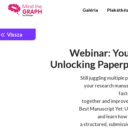
Galéria
Plakátkés
Vissza
Webinar: You
Unlocking Paperp
Still juggling multiple
your research manusc
fast
together and improve
Best Manuscript Yet: U
and learn how
a structured, submissi