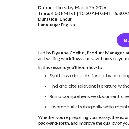
Dátum:
Thursday, March 26, 2026
Time:
4:00 PM IST | 10:30 AM GMT | 6:30 
Duration:
1 hour
Language:
English
B
Led by
Dyanne Coelho, Product Manager a
and writing workflows and save hours on your
In this session, you’ll learn how to:
Synthesize insights faster by chatti
Find and cite relevant literature with
Run a comprehensive document chec
Leverage AI strategically while maint
Whether you’re preparing your essay, thesis, or
back-and-forth, and improve the quality of you