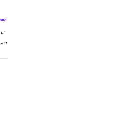
 and
 of
 you