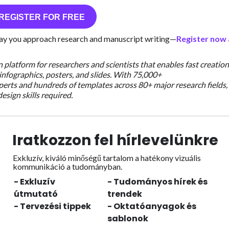
REGISTER FOR FREE
 way you approach research and manuscript writing—
Register now
n platform for researchers and scientists that enables fast creation
infographics, posters, and slides. With 75,000+
experts and hundreds of templates across 80+ major research fields,
esign skills required.
Iratkozzon fel hírlevelünkre
Exkluzív, kiváló minőségű tartalom a hatékony vizuális
kommunikáció a tudományban.
- Exkluzív
- Tudományos hírek és
útmutató
trendek
- Tervezési tippek
- Oktatóanyagok és
sablonok