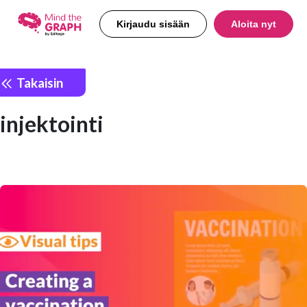
Kirjaudu sisään
Aloita nyt
Takaisin
injektointi