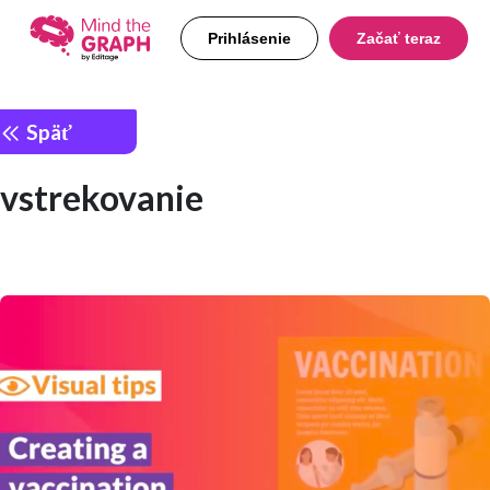
Prihlásenie
Začať teraz
Späť
vstrekovanie