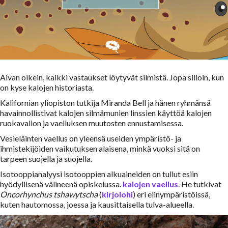
Aivan oikein, kaikki vastaukset löytyvät silmistä. Jopa silloin, kun
on kyse kalojen historiasta.
Kalifornian yliopiston tutkija Miranda Bell ja hänen ryhmänsä
havainnollistivat kalojen silmämunien linssien käyttöä kalojen
ruokavalion ja vaelluksen muutosten ennustamisessa.
Vesieläinten vaellus on yleensä useiden ympäristö- ja
ihmistekijöiden vaikutuksen alaisena, minkä vuoksi sitä on
tarpeen suojella ja suojella.
Isotooppianalyysi isotooppien alkuaineiden on tullut esiin
hyödyllisenä välineenä opiskelussa.
kalojen vaellus
. He tutkivat
Oncorhynchus tshawytscha
(
kirjolohi
)
eri elinympäristöissä,
kuten hautomossa, joessa ja kausittaisella tulva-alueella.