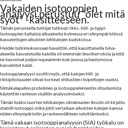
Vakaiden isotooppien
analyysi perustuu "olet mitä
syöt" -käsitteeseen.
Tämän perusteella tutkijat tutkivat rikki-, hiili- ja typpi-
isotooppien kaltaisia alkuaineita kolmessa eri elinympäristössä
kasvatettujen aikuisten lohikalojen kudoksissa.
Heidän tutkimuksessaan havaittiin, että kausittaisella tulva-
alueella kasvatetuilla kaloilla oli enemmän linssikerroksia ja että
ne kasvoivat paljon nopeammin kuin joessa ja hautomossa
kasvatetut kalat.
Isotooppianalyysi osoitti myös, että kalojen hiili- ja
rikkipitoisuudet olivat korkeat ohitustien riisipeltojen vuoksi.
Silmäkalapallon proteiinien ja isotooppielementin sitoutumista
käytettiin ravinnon sisällön analysoimiseksi.
Tämän lisäksi nuorten lohikalojen silmämunien linssiin oli kirjattu
stabiili isotooppi, mikä johti vertailuun aikuisten kalojen kanssa
niiden elinympäristön ja ravinnonlähteen selvittämiseksi.
Tämä vakaan isotooppianalyysin (SIA) työkalu on