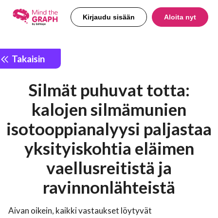
Kirjaudu sisään
Aloita nyt
Takaisin
Silmät puhuvat totta:
kalojen silmämunien
isotooppianalyysi paljastaa
yksityiskohtia eläimen
vaellusreitistä ja
ravinnonlähteistä
Aivan oikein, kaikki vastaukset löytyvät