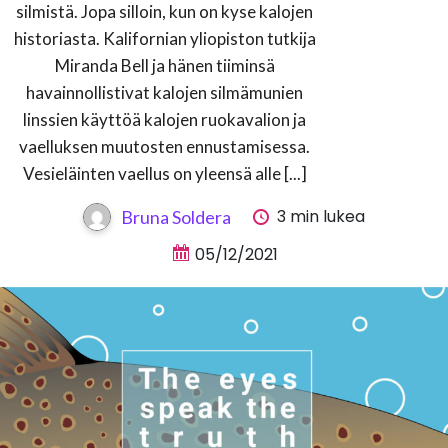
silmistä. Jopa silloin, kun on kyse kalojen
historiasta. Kalifornian yliopiston tutkija
Miranda Bell ja hänen tiiminsä
havainnollistivat kalojen silmämunien
linssien käyttöä kalojen ruokavalion ja
vaelluksen muutosten ennustamisessa.
Vesieläinten vaellus on yleensä alle [...]
3 min lukea
Bruna Soldera
05/12/2021