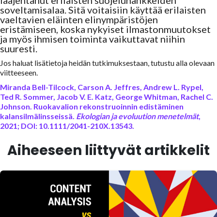
laajentanut erilaisten suojeluhankkeiden
soveltamisalaa. Sitä voitaisiin käyttää erilaisten
vaeltavien eläinten elinympäristöjen
eristämiseen, koska nykyiset ilmastonmuutokset
ja myös ihmisen toiminta vaikuttavat niihin
suuresti.
Jos haluat lisätietoja heidän tutkimuksestaan, tutustu alla olevaan
viitteeseen.
Miranda Bell-Tilcock, Carson A. Jeffres, Andrew L. Rypel,
Ted R. Sommer, Jacob V. E. Katz, George Whitman, Rachel C.
Johnson.
Ruokavalion rekonstruoinnin edistäminen
kalansilmälinsseissä
.
Ekologian ja evoluution menetelmät
,
2021; DOI: 10.1111/2041-210X.13543.
Aiheeseen liittyvät artikkelit