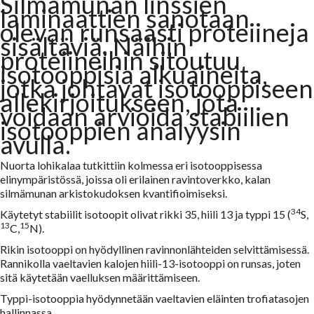
Silmämunan linssien
laminaattien sanotaan
olevan runsaasti proteiineja
sisältäviä. Näihin
proteiineihin sitoutuu
isotooppisia alkuaineita,
jotka johtavat isotooppiseen
allekirjoitukseen, jota
voidaan arvioida stabiilien
isotooppien analyysin
avulla.
Nuorta lohikalaa tutkittiin kolmessa eri isotooppisessa
elinympäristössä, joissa oli erilainen ravintoverkko, kalan
silmämunan arkistokudoksen kvantifioimiseksi.
34
Käytetyt stabiilit isotoopit olivat rikki 35, hiili 13 ja typpi 15 (
S,
13
15
C,
N).
Rikin isotooppi on hyödyllinen ravinnonlähteiden selvittämisessä.
Rannikolla vaeltavien kalojen hiili-13-isotooppi on runsas, joten
sitä käytetään vaelluksen määrittämiseen.
Typpi-isotooppia hyödynnetään vaeltavien eläinten trofiatasojen
hallinnassa.