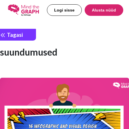
Logi sisse
Alusta nüüd
Tagasi
suundumused