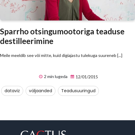
Sparrho otsingumootoriga teaduse
destilleerimine
Meile meeldib see või mitte, kuid digiajastu tulekuga suureneb [...]
2 min lugeda
12/01/2015
dataviz
väljaanded
Teadusuuringud