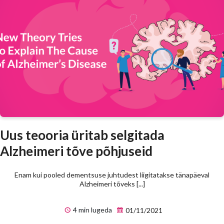
Uus teooria üritab selgitada
Alzheimeri tõve põhjuseid
Enam kui pooled dementsuse juhtudest liigitatakse tänapäeval
Alzheimeri tõveks [...]
4 min lugeda
01/11/2021