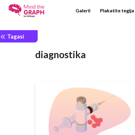
Galerii
Plakatite tegija
Tagasi
diagnostika