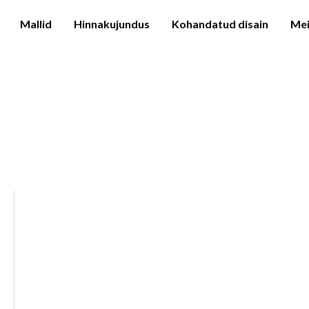
Mallid
Hinnakujundus
Kohandatud disain
Mei