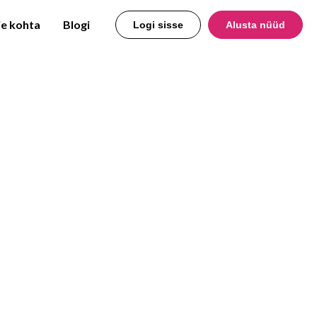
e kohta
Blogi
Logi sisse
Alusta nüüd