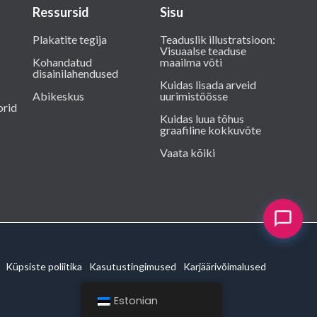
Ressursid
Sisu
Plakatite tegija
Teaduslik illustratsioon:
Visuaalse teaduse
Kohandatud
maailma võti
disainilahendused
Kuidas lisada arveid
Abikeskus
uurimistöösse
orid
Kuidas luua tõhus
graafiline kokkuvõte
Vaata kõiki
Küpsiste poliitika
Kasutustingimused
Karjäärivõimalused
Estonian