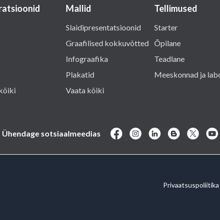
tratsioonid
Mallid
Tellimused
Slaidipresentatsioonid
Starter
Graafilised kokkuvõtted
Õpilane
Infograafika
Teadlane
Plakatid
Meeskonnad ja lab
kõiki
Vaata kõiki
Ühendage sotsiaalmeedias
Privaatsuspoliitika