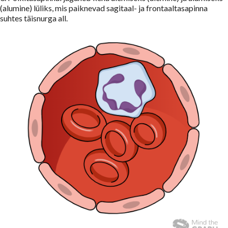
(alumine) lüliks, mis paiknevad sagitaal- ja frontaaltasapinna
suhtes täisnurga all.