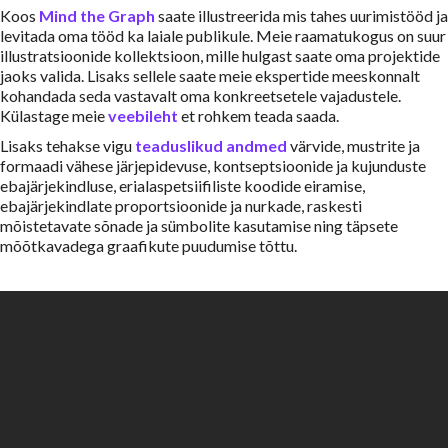
Koos
Mind the Graph
saate illustreerida mis tahes uurimistööd ja
levitada oma tööd ka laiale publikule. Meie raamatukogus on suur
illustratsioonide kollektsioon, mille hulgast saate oma projektide
jaoks valida. Lisaks sellele saate meie ekspertide meeskonnalt
kohandada seda vastavalt oma konkreetsetele vajadustele.
Külastage meie
veebileht
et rohkem teada saada.
Lisaks tehakse vigu
teaduslikud andmed
värvide, mustrite ja
formaadi vähese järjepidevuse, kontseptsioonide ja kujunduste
ebajärjekindluse, erialaspetsiifiliste koodide eiramise,
ebajärjekindlate proportsioonide ja nurkade, raskesti
mõistetavate sõnade ja sümbolite kasutamise ning täpsete
mõõtkavadega graafikute puudumise tõttu.