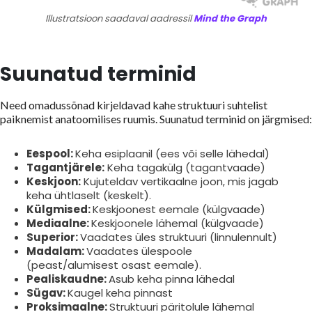
Illustratsioon saadaval aadressil
Mind the Graph
Suunatud terminid
Need omadussõnad kirjeldavad kahe struktuuri suhtelist
paiknemist anatoomilises ruumis. Suunatud terminid on järgmised:
Eespool:
Keha esiplaanil (ees või selle lähedal)
Tagantjärele:
Keha tagakülg (tagantvaade)
Keskjoon:
Kujuteldav vertikaalne joon, mis jagab
keha ühtlaselt (keskelt).
Külgmised:
Keskjoonest eemale (külgvaade)
Mediaalne:
Keskjoonele lähemal (külgvaade)
Superior:
Vaadates üles struktuuri (linnulennult)
Madalam:
Vaadates ülespoole
(peast/alumisest osast eemale).
Pealiskaudne:
Asub keha pinna lähedal
Sügav:
Kaugel keha pinnast
Proksimaalne:
Struktuuri päritolule lähemal