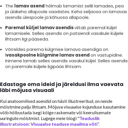
The
lamav asend
hõlmab lamamist selili lamades, pea
ja ülakeha allapoole vaadates. Keha seljaosa on lamavas
asendis ülespoole ja kõhuosa allapoole.
Paremal küljel lamav asendis
viitab paremal küljel
lamamisele. Selles asendis on patsiendi vasakule küljele
lihtsam ligi pääseda.
Võrreldes parema külgmise lamava asendiga on
l
vasakpoolne külgmine lamav asend
on vastupidine.
Inimene lamab selles asendis vasakul küljel. Selles asendis
on paremale küljele ligipääs lihtsam.
Edastage oma ideid ja järeldusi ilma vaevata
läbi mõjusa visuaali
Kui anatoomilised asendid on hästi illustreeritud, on nende
mõistmine palju lihtsam. Mõjuva visuaalse kujunduse kasutamine
võib hõlbustada isegi kõige raskemate või keerulisemate
uuringute mõistmist. Lugege meie blogi "
Teaduslik
illustratsioon: Visuaalse teaduse maailma võti
“.