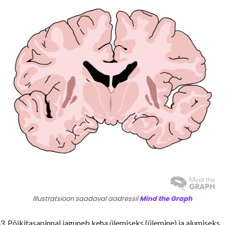
Illustratsioon saadaval aadressil
Mind the Graph
3. Põikitasapinnal jaguneb keha ülemiseks (ülemine) ja alumiseks