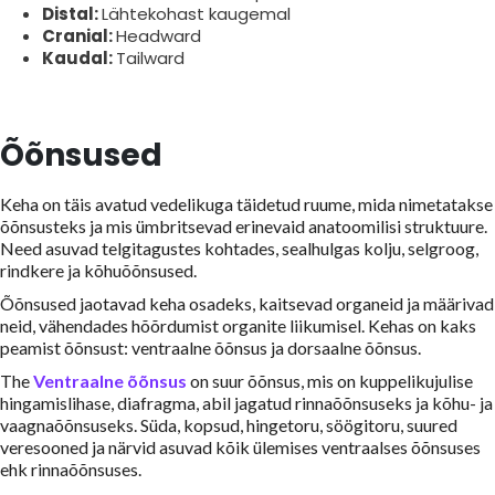
Distal:
Lähtekohast kaugemal
Cranial:
Headward
Kaudal:
Tailward
Õõnsused
Keha on täis avatud vedelikuga täidetud ruume, mida nimetatakse
õõnsusteks ja mis ümbritsevad erinevaid anatoomilisi struktuure.
Need asuvad telgitagustes kohtades, sealhulgas kolju, selgroog,
rindkere ja kõhuõõnsused.
Õõnsused jaotavad keha osadeks, kaitsevad organeid ja määrivad
neid, vähendades hõõrdumist organite liikumisel. Kehas on kaks
peamist õõnsust: ventraalne õõnsus ja dorsaalne õõnsus.
The
Ventraalne õõnsus
on suur õõnsus, mis on kuppelikujulise
hingamislihase, diafragma, abil jagatud rinnaõõnsuseks ja kõhu- ja
vaagnaõõnsuseks. Süda, kopsud, hingetoru, söögitoru, suured
veresooned ja närvid asuvad kõik ülemises ventraalses õõnsuses
ehk rinnaõõnsuses.