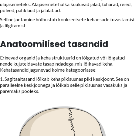
ülajäsemeteks. Alajäsemete hulka kuuluvad jalad, tuharad, reied,
põlved, pahkluud ja jalalabad.
Selline jaotamine hõlbustab konkreetsete kehaosade tuvastamist
ja liigitamist.
Anatoomilised tasandid
Erinevad organid ja keha struktuurid on lõigatud või lõigatud
nende kujuteldavate tasapindadega, mis lõikavad keha.
Kehatasandid jagunevad kolme kategooriasse:
1. Sagitaaltasand lõikab keha pikisuunas piki keskjoont. See on
paralleelne keskjoonega ja lõikab selle pikisuunas vasakuks ja
paremaks pooleks.