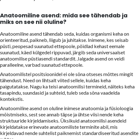
Anatoomiline asend: mida see tähendab ja
miks on see nii oluline?
Anatoomiline asend tähendab seda, kuidas organismi keha on
orienteeritud, paikneb, liigub ja juhitakse. Inimene, kes seisab
püsti, peopesad suunatud ettepoole, pöidlad kehast eemale
suunatud, käed külgedel rippuvad, järgib seda universaalset
anatoomilise püstiasendi standardit. Jalgade asend on veidi
paralleelne, varbad suunatud ettepoole.
Anatoomilistel positsioonidel ei ole sõna otseses mõttes mingit
tähendust. Need on lihtsalt viited sellele, kuidas keha
paigutatakse. Nagu ka teisi anatoomilisi termineid, näiteks keha
tasapindu, suundasid ja suhteid, tuleb seda sõna vaadelda
kontekstis.
Anatoomiline asend on oluline inimese anatoomia ja füsioloogia
mõistmiseks, sest see annab täpse ja ühtse viisi nende keha
struktuuride kirjeldamiseks. Üksikuid anatoomilisi asendeid
kirjeldatakse erinevate anatoomiliste terminite abil, mis
kirjeldavad nende suhtelist paiknemist standardiseeritud asendite