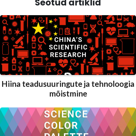
Seotud artiklid
Hiina teadusuuringute ja tehnoloogia
mõistmine