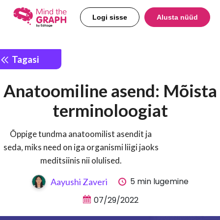
Logi sisse
Alusta nüüd
Tagasi
Anatoomiline asend: Mõista
terminoloogiat
Õppige tundma anatoomilist asendit ja
seda, miks need on iga organismi liigi jaoks
meditsiinis nii olulised.
5 min lugemine
Aayushi Zaveri
07/29/2022