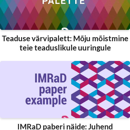
Teaduse värvipalett: Mõju mõistmine
teie teaduslikule uuringule
IMRaD paberi näide: Juhend