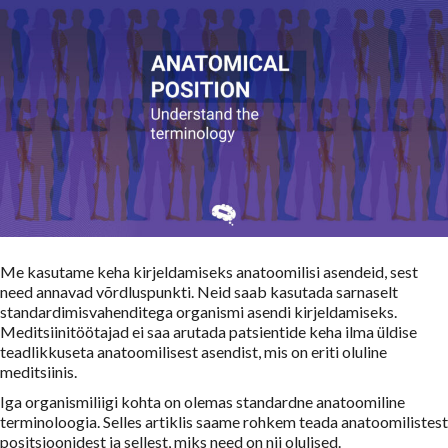
Me kasutame keha kirjeldamiseks anatoomilisi asendeid, sest
need annavad võrdluspunkti. Neid saab kasutada sarnaselt
standardimisvahenditega organismi asendi kirjeldamiseks.
Meditsiinitöötajad ei saa arutada patsientide keha ilma üldise
teadlikkuseta anatoomilisest asendist, mis on eriti oluline
meditsiinis.
Iga organismiliigi kohta on olemas standardne anatoomiline
terminoloogia. Selles artiklis saame rohkem teada anatoomilistest
positsioonidest ja sellest, miks need on nii olulised.