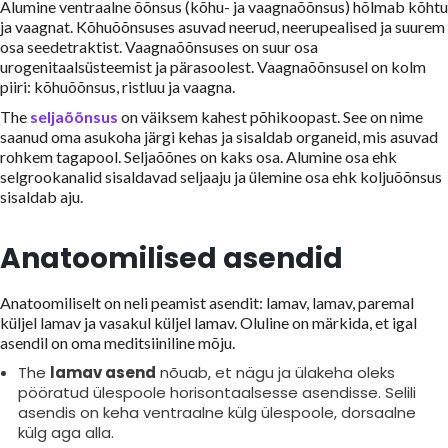
Alumine ventraalne õõnsus (kõhu- ja vaagnaõõnsus) hõlmab kõhtu
ja vaagnat. Kõhuõõnsuses asuvad neerud, neerupealised ja suurem
osa seedetraktist. Vaagnaõõnsuses on suur osa
urogenitaalsüsteemist ja pärasoolest. Vaagnaõõnsusel on kolm
piiri: kõhuõõnsus, ristluu ja vaagna.
The
seljaõõnsus
on väiksem kahest põhikoopast. See on nime
saanud oma asukoha järgi kehas ja sisaldab organeid, mis asuvad
rohkem tagapool. Seljaõõnes on kaks osa. Alumine osa ehk
selgrookanalid sisaldavad seljaaju ja ülemine osa ehk koljuõõnsus
sisaldab aju.
Anatoomilised asendid
Anatoomiliselt on neli peamist asendit: lamav, lamav, paremal
küljel lamav ja vasakul küljel lamav. Oluline on märkida, et igal
asendil on oma meditsiiniline mõju.
The
lamav asend
nõuab, et nägu ja ülakeha oleks
pööratud ülespoole horisontaalsesse asendisse. Selili
asendis on keha ventraalne külg ülespoole, dorsaalne
külg aga alla.