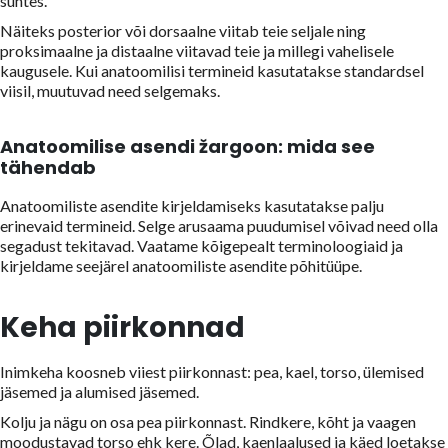
suhtes.
Näiteks posterior või dorsaalne viitab teie seljale ning
proksimaalne ja distaalne viitavad teie ja millegi vahelisele
kaugusele. Kui anatoomilisi termineid kasutatakse standardsel
viisil, muutuvad need selgemaks.
Anatoomilise asendi žargoon: mida see
tähendab
Anatoomiliste asendite kirjeldamiseks kasutatakse palju
erinevaid termineid. Selge arusaama puudumisel võivad need olla
segadust tekitavad. Vaatame kõigepealt terminoloogiaid ja
kirjeldame seejärel anatoomiliste asendite põhitüüpe.
Keha piirkonnad
Inimkeha koosneb viiest piirkonnast: pea, kael, torso, ülemised
jäsemed ja alumised jäsemed.
Kolju ja nägu on osa pea piirkonnast. Rindkere, kõht ja vaagen
moodustavad torso ehk kere. Õlad, kaenlaalused ja käed loetakse