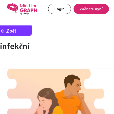
Login
Začněte nyní
Zpět
infekční