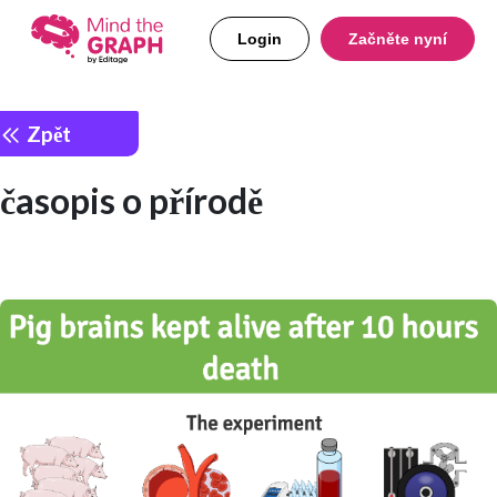
Login
Začněte nyní
Zpět
časopis o přírodě