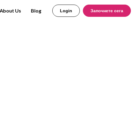
About Us
Blog
Login
Започнете сега