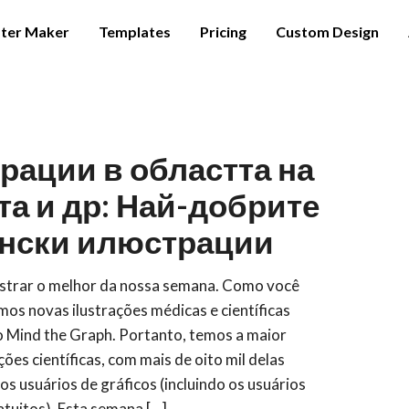
ter Maker
Templates
Pricing
Custom Design
рации в областта на
а и др: Най-добрите
нски илюстрации
ostrar o melhor da nossa semana. Como você
mos novas ilustrações médicas e científicas
 Mind the Graph. Portanto, temos a maior
ções científicas, com mais de oito mil delas
os usuários de gráficos (incluindo os usuários
atuitos). Esta semana [...]