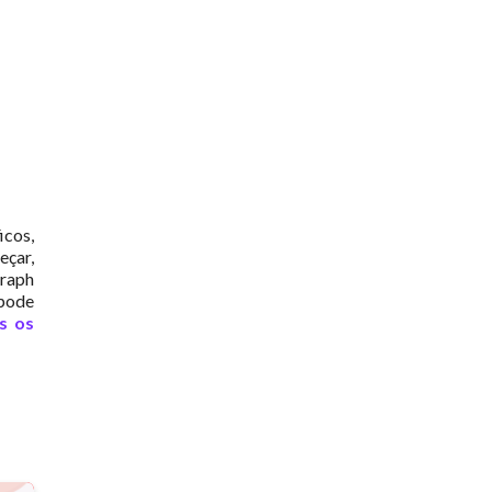
icos,
eçar,
graph
pode
s os