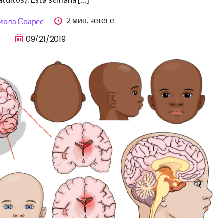
2 мин. четене
иола Соарес
09/21/2019