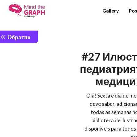
Gallery
Pos
Обратно
#27 Илюст
педиатрият
медици
Olá! Sexta é dia de m
deve saber, adiciona
todas as semanas no
biblioteca de ilustra
disponíveis para todos 
gr