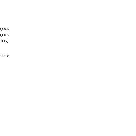
ações
ações
tos).
nte e