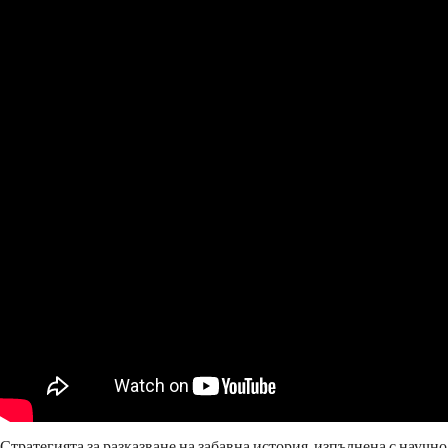
Стратегията за разказване на забавна история, изпълнена с научно