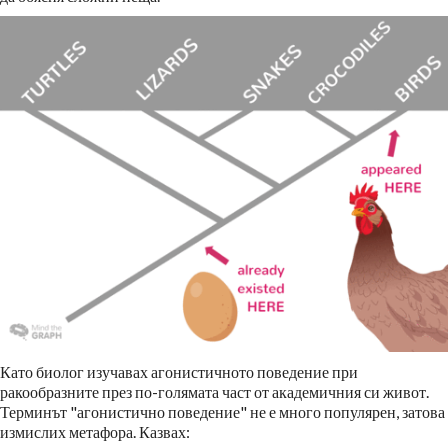
Като биолог изучавах агонистичното поведение при
ракообразните през по-голямата част от академичния си живот.
Терминът "агонистично поведение" не е много популярен, затова
измислих метафора. Казвах: