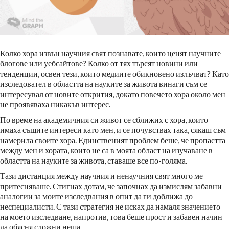
Колко хора извън научния свят познавате, които ценят научните
блогове или уебсайтове? Колко от тях търсят новини или
тенденции, освен тези, които медиите обикновено излъчват? Като
изследовател в областта на науките за живота винаги съм се
интересувал от новите открития, докато повечето хора около мен
не проявяваха никакъв интерес.
По време на академичния си живот се сближих с хора, които
имаха същите интереси като мен, и се почувствах така, сякаш съм
намерила своите хора. Единственият проблем беше, че пропастта
между мен и хората, които не са в моята област на изучаване в
областта на науките за живота, ставаше все по-голяма.
Тази дистанция между научния и ненаучния свят много ме
притесняваше. Стигнах дотам, че започнах да измислям забавни
аналогии за моите изследвания в опит да ги доближа до
неспециалисти. С тази стратегия не исках да намаля значението
на моето изследване, напротив, това беше прост и забавен начин
да обясня сложни неща.