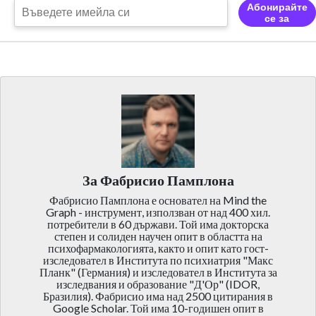
Абонирайте
се за
За Фабрисио Памплона
Фабрисио Памплона е основател на Mind the
Graph - инструмент, използван от над 400 хил.
потребители в 60 държави. Той има докторска
степен и солиден научен опит в областта на
психофармакологията, както и опит като гост-
изследовател в Института по психиатрия "Макс
Планк" (Германия) и изследовател в Института за
изследвания и образование "Д'Ор" (IDOR,
Бразилия). Фабрисио има над 2500 цитирания в
Google Scholar. Той има 10-годишен опит в