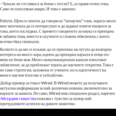
- Чували ли сте някога за боеве с петли? Е, аз правя точно това.
Само че използвам омари. И това е законно.
Работи. Щом се опитах да говоря на "ненаучен" език, хората около
мен започнаха да се интересуват и да задават повече въпроси за
това, което изследвах. С времето говоренето за наука се превърна
в забавна тема, вместо в скучните и сложни обяснения, с които
всички бяха свикнали.
Колкото и да ми се искаше да си припиша заслугата да възвърна
интереса на много хора, идеята да превърна науката в нещо по-
меко не беше моя. Много комуникационни канали използват
забавление, за да приближат хората до научните открития. Това е
не само стратегия, заложена от учените, но и идентичност на
много научни блогове и уебсайтове.
Добър пример за това е Wired. В Wired можете да получавате
актуална информация за най-различни новини, включително за
науките за живота. Не само, Wired има специален раздел, наречен
Абсурдни същества
показва с чувство за хумор най-
причудливите аспекти на дивите животни.