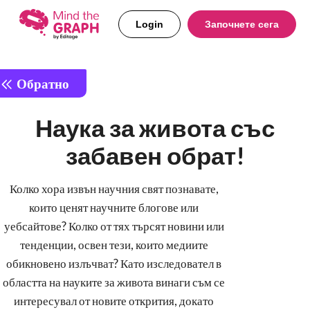
Login
Започнете сега
Обратно
Наука за живота със
забавен обрат!
Колко хора извън научния свят познавате,
които ценят научните блогове или
уебсайтове? Колко от тях търсят новини или
тенденции, освен тези, които медиите
обикновено излъчват? Като изследовател в
областта на науките за живота винаги съм се
интересувал от новите открития, докато