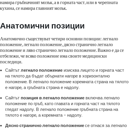
намира гръбначният мозък, а в горната част, или в черепната
кухина, се намира главният мозък.
Анатомични позиции
Анатомично съществуват четири основни позиции: легнало
положение, легнало положение, дясно странично легнало
положение и ляво странично легнало положение. Важно е да се
отбележи, че всяко положение има своите медицински
последици.
Сайтът
легнало положение
изисква лицето и горната част
на тялото да бъдат обърнати нагоре в хоризонтално
положение. В легнало положение коремната страна на тялото
е нагоре, а гръбната страна е надолу.
Сайтът
позиция в легнало положение
включва легнало
положение по гръб, като главата и горната част на тялото
гледат надолу. В легнало положение гръбната страна на
тялото е нагоре, а коремната - надолу.
Дясно странично легнало положение
се отнася за легнало