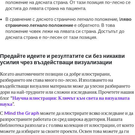
положение на дясната страна. От тази позиция по-лесно се
достига до лявата страна на пациента.
В сравнение с дясното странично легнало положение, l
ляво
странично легнало положение
е обратното. В това
положение човек лежи на лявата си страна. Достъпът до
дясната страна е по-лесен от тази позиция.
Предайте идеите и резултатите си без никакви
усилия чрез въздействащи визуализации
Когато анатомичните позиции са добре илюстрирани,
разбирането им става много по-лесно. Използването на
въздействащи визуални материали може да улесни разбирането
дори на най-трудните или сложни изследвания. Прочетете нашия
блог "
Научна илюстрация: Ключът към света на визуалната
наука
“.
С
Mind the Graph
можете да илюстрирате всяко изследване и да
разпространите работата си сред широка аудитория. Нашата
библиотека разполага с голяма колекция от илюстрации, от които
можете да избирате за своите проекти. Освен това можете да ги