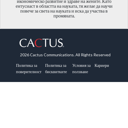
икономическо развитие и здраве на жените. Като
ентусиаст в областта на науката, тя желае да научи
повече за света на науката и иска да участва в
промяната.
2026 Cactus Communications. All Rights Reserved
Политика за
Политика за
Условия за
Кариери
поверителност
бисквитките
ползване