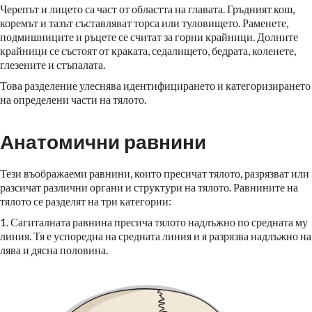
Черепът и лицето са част от областта на главата. Гръдният кош,
коремът и тазът съставляват торса или туловището. Раменете,
подмишниците и ръцете се считат за горни крайници. Долните
крайници се състоят от краката, седалището, бедрата, коленете,
глезените и стъпалата.
Това разделение улеснява идентифицирането и категоризирането
на определени части на тялото.
Анатомични равнини
Тези въображаеми равнини, които пресичат тялото, разрязват или
разсичат различни органи и структури на тялото. Равнините на
тялото се разделят на три категории:
1. Сагиталната равнина пресича тялото надлъжно по средната му
линия. Тя е успоредна на средната линия и я разрязва надлъжно на
лява и дясна половина.