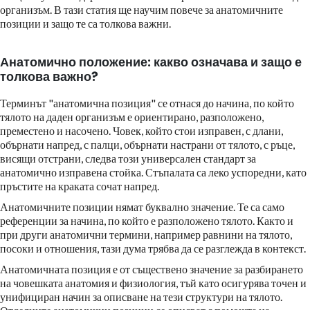
организъм. В тази статия ще научим повече за анатомичните
позиции и защо те са толкова важни.
Анатомично положение: какво означава и защо е
толкова важно?
Терминът "анатомична позиция" се отнася до начина, по който
тялото на даден организъм е ориентирано, разположено,
преместено и насочено. Човек, който стои изправен, с длани,
обърнати напред, с палци, обърнати настрани от тялото, с ръце,
висящи отстрани, следва този универсален стандарт за
анатомично изправена стойка. Стъпалата са леко успоредни, като
пръстите на краката сочат напред.
Анатомичните позиции нямат буквално значение. Те са само
референции за начина, по който е разположено тялото. Както и
при други анатомични термини, например равнини на тялото,
посоки и отношения, тази дума трябва да се разглежда в контекст.
Анатомичната позиция е от съществено значение за разбирането
на човешката анатомия и физиология, тъй като осигурява точен и
унифициран начин за описване на тези структури на тялото.