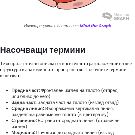
Илюстрацията е достъпна в
Mind the Graph
Насочващи термини
Тези прилагателни описват относителното разположение на две
структури в анатомичното пространство. Посочните термини
включват:
Предна част:
Фронтален изглед на тялото (отпред
или близо до него)
Задна част:
Задната част на тялото (изглед отзад)
Средна линия:
Въображаема вертикална линия,
разделяща равномерно тялото (в центъра му).
Странично:
Встрани от средната линия (страничен
изглед)
Медиална:
По-близо до средната линия (изглед