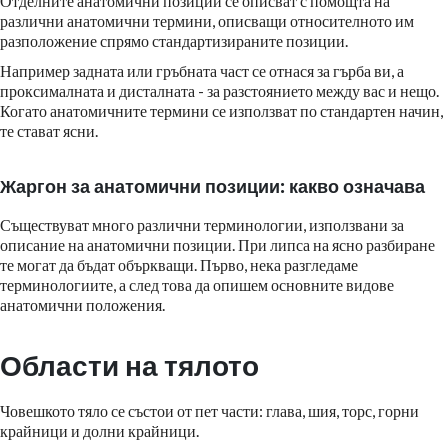
Отделните анатомични позиции се описват с помощта на
различни анатомични термини, описващи относителното им
разположение спрямо стандартизираните позиции.
Например задната или гръбната част се отнася за гърба ви, а
проксималната и дисталната - за разстоянието между вас и нещо.
Когато анатомичните термини се използват по стандартен начин,
те стават ясни.
Жаргон за анатомични позиции: какво означава
Съществуват много различни терминологии, използвани за
описание на анатомични позиции. При липса на ясно разбиране
те могат да бъдат объркващи. Първо, нека разгледаме
терминологиите, а след това да опишем основните видове
анатомични положения.
Области на тялото
Човешкото тяло се състои от пет части: глава, шия, торс, горни
крайници и долни крайници.