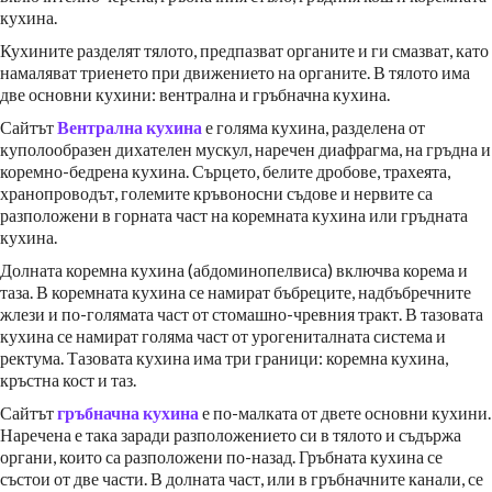
кухина.
Кухините разделят тялото, предпазват органите и ги смазват, като
намаляват триенето при движението на органите. В тялото има
две основни кухини: вентрална и гръбначна кухина.
Сайтът
Вентрална кухина
е голяма кухина, разделена от
куполообразен дихателен мускул, наречен диафрагма, на гръдна и
коремно-бедрена кухина. Сърцето, белите дробове, трахеята,
хранопроводът, големите кръвоносни съдове и нервите са
разположени в горната част на коремната кухина или гръдната
кухина.
Долната коремна кухина (абдоминопелвиса) включва корема и
таза. В коремната кухина се намират бъбреците, надбъбречните
жлези и по-голямата част от стомашно-чревния тракт. В тазовата
кухина се намират голяма част от урогениталната система и
ректума. Тазовата кухина има три граници: коремна кухина,
кръстна кост и таз.
Сайтът
гръбначна кухина
е по-малката от двете основни кухини.
Наречена е така заради разположението си в тялото и съдържа
органи, които са разположени по-назад. Гръбната кухина се
състои от две части. В долната част, или в гръбначните канали, се