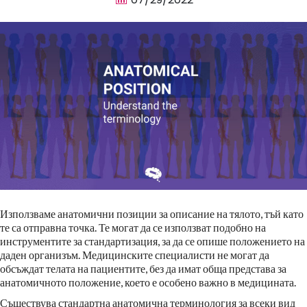
Използваме анатомични позиции за описание на тялото, тъй като
те са отправна точка. Те могат да се използват подобно на
инструментите за стандартизация, за да се опише положението на
даден организъм. Медицинските специалисти не могат да
обсъждат телата на пациентите, без да имат обща представа за
анатомичното положение, което е особено важно в медицината.
Съществува стандартна анатомична терминология за всеки вид