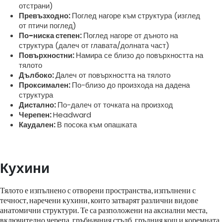
отстрани)
Превъзходно:
Поглед нагоре към структура (изглед
от птичи поглед)
По-ниска степен:
Поглед нагоре от дъното на
структура (далеч от главата/долната част)
Повърхностни:
Намира се близо до повърхността на
тялото
Дълбоко:
Далеч от повърхността на тялото
Проксимален:
По-близо до произхода на дадена
структура
Дистално:
По-далеч от точката на произход
Черепен:
Headward
Каудален:
В посока към опашката
Кухини
Тялото е изпълнено с отворени пространства, изпълнени с
течност, наречени кухини, които затварят различни видове
анатомични структури. Те са разположени на аксиални места,
включително черепа, гръбначния стълб, гръдния кош и коремната