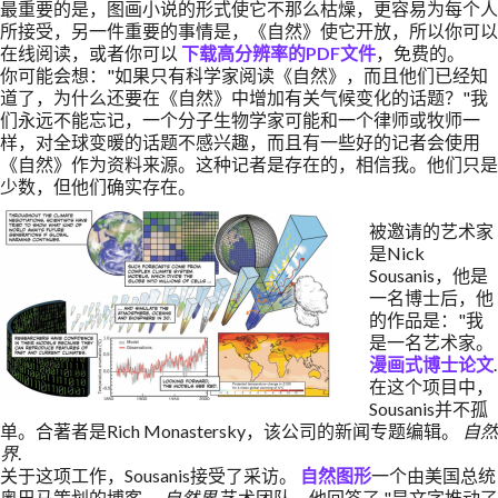
最重要的是，图画小说的形式使它不那么枯燥，更容易为每个人
所接受，另一件重要的事情是，《自然》使它开放，所以你可以
在线阅读，或者你可以
下载高分辨率的PDF文件
，免费的。
你可能会想："如果只有科学家阅读《自然》，而且他们已经知
道了，为什么还要在《自然》中增加有关气候变化的话题？"我
们永远不能忘记，一个分子生物学家可能和一个律师或牧师一
样，对全球变暖的话题不感兴趣，而且有一些好的记者会使用
《自然》作为资料来源。这种记者是存在的，相信我。他们只是
少数，但他们确实存在。
被邀请的艺术家
是Nick
Sousanis，他是
一名博士后，他
的作品是："我
是一名艺术家。
漫画式博士论文
.
在这个项目中，
Sousanis并不孤
单。合著者是Rich Monastersky，该公司的新闻专题编辑。
自然
界
.
关于这项工作，Sousanis接受了采访。
自然图形
一个由美国总统
奥巴马策划的博客。
自然界
艺术团队。他回答了 "是文字推动了