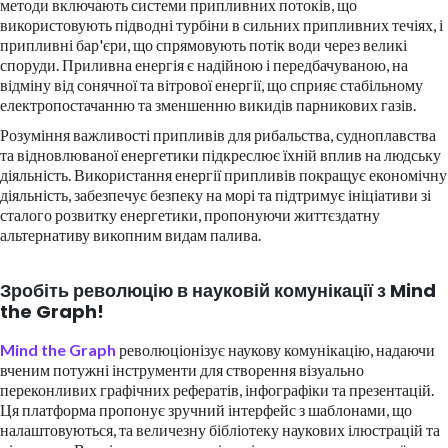
методи включають системи припливних потоків, що
використовують підводні турбіни в сильних припливних течіях, і
припливні бар'єри, що спрямовують потік води через великі
споруди. Приливна енергія є надійною і передбачуваною, на
відміну від сонячної та вітрової енергії, що сприяє стабільному
електропостачанню та зменшенню викидів парникових газів.
Розуміння важливості припливів для рибальства, судноплавства
та відновлюваної енергетики підкреслює їхній вплив на людську
діяльність. Використання енергії припливів покращує економічну
діяльність, забезпечує безпеку на морі та підтримує ініціативи зі
сталого розвитку енергетики, пропонуючи життєздатну
альтернативу викопним видам палива.
Зробіть революцію в науковій комунікації з Mind
the Graph!
Mind the Graph
революціонізує наукову комунікацію, надаючи
вченим потужні інструменти для створення візуально
переконливих графічних рефератів, інфографіки та презентацій.
Ця платформа пропонує зручний інтерфейс з шаблонами, що
налаштовуються, та величезну бібліотеку наукових ілюстрацій та