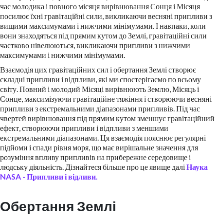
час молодика і повного місяця вирівнювання Сонця і Місяця
посилює їхні гравітаційні сили, викликаючи весняні припливи з
вищими максимумами і нижчими мінімумами. І навпаки, коли
вони знаходяться під прямим кутом до Землі, гравітаційні сили
частково нівелюються, викликаючи припливи з нижчими
максимумами і нижчими мінімумами.
Взаємодія цих гравітаційних сил і обертання Землі створює
складні припливи і відпливи, які ми спостерігаємо по всьому
світу. Повний і молодий Місяці вирівнюють Землю, Місяць і
Сонце, максимізуючи гравітаційне тяжіння і створюючи весняні
припливи з екстремальними діапазонами припливів. Під час
чвертей вирівнювання під прямим кутом зменшує гравітаційний
ефект, створюючи припливи і відпливи з меншими
екстремальними діапазонами. Ця взаємодія пояснює регулярні
підйоми і спади рівня моря, що має вирішальне значення для
розуміння впливу припливів на прибережне середовище і
людську діяльність. Дізнайтеся більше про це явище далі
Наука
NASA - Припливи і відливи.
Обертання Землі