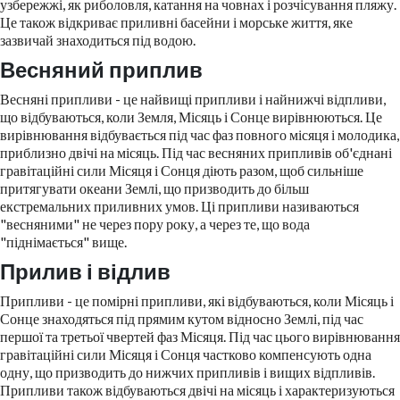
узбережжі, як риболовля, катання на човнах і розчісування пляжу.
Це також відкриває приливні басейни і морське життя, яке
зазвичай знаходиться під водою.
Весняний приплив
Весняні припливи - це найвищі припливи і найнижчі відпливи,
що відбуваються, коли Земля, Місяць і Сонце вирівнюються. Це
вирівнювання відбувається під час фаз повного місяця і молодика,
приблизно двічі на місяць. Під час весняних припливів об'єднані
гравітаційні сили Місяця і Сонця діють разом, щоб сильніше
притягувати океани Землі, що призводить до більш
екстремальних приливних умов. Ці припливи називаються
"весняними" не через пору року, а через те, що вода
"піднімається" вище.
Прилив і відлив
Припливи - це помірні припливи, які відбуваються, коли Місяць і
Сонце знаходяться під прямим кутом відносно Землі, під час
першої та третьої чвертей фаз Місяця. Під час цього вирівнювання
гравітаційні сили Місяця і Сонця частково компенсують одна
одну, що призводить до нижчих припливів і вищих відпливів.
Припливи також відбуваються двічі на місяць і характеризуються