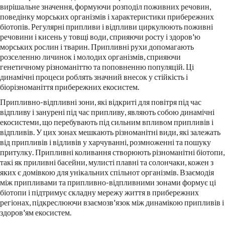
вирішальне значення, формуючи розподіл поживних речовин,
поведінку морських організмів і характеристики прибережних
біотопів. Регулярні припливи і відпливи циркулюють поживні
речовини і кисень у товщі води, сприяючи росту і здоров'ю
морських рослин і тварин. Припливні рухи допомагають
розселенню личинок і молодих організмів, сприяючи
генетичному різноманіттю та поповненню популяцій. Ці
динамічні процеси роблять значний внесок у стійкість і
біорізноманіття прибережних екосистем.
Припливно-відпливні зони, які відкриті для повітря під час
відпливу і занурені під час припливу, являють собою динамічні
екосистеми, що перебувають під сильним впливом припливів і
відпливів. У цих зонах мешкають різноманітні види, які залежать
від припливів і відливів у харчуванні, розмноженні та пошуку
притулку. Припливні коливання створюють різноманітні біотопи,
такі як приливні басейни, мулисті плавні та солончаки, кожен з
яких є домівкою для унікальних спільнот організмів. Взаємодія
між припливами та припливно-відпливними зонами формує ці
біотопи і підтримує складну мережу життя в прибережних
регіонах, підкреслюючи взаємозв'язок між динамікою припливів і
здоров'ям екосистем.