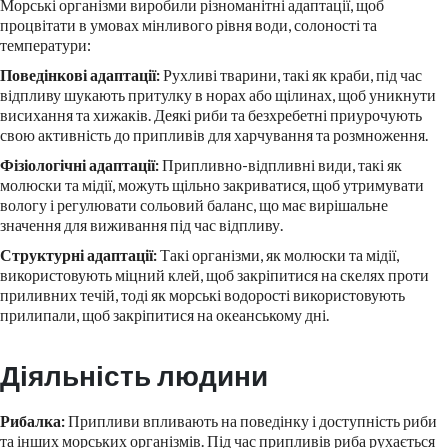
Морські організми виробили різноманітні адаптації, щоб
процвітати в умовах мінливого рівня води, солоності та
температури:
Поведінкові адаптації:
Рухливі тварини, такі як краби, під час
відпливу шукають притулку в норах або щілинах, щоб уникнути
висихання та хижаків. Деякі риби та безхребетні приурочують
свою активність до припливів для харчування та розмноження.
Фізіологічні адаптації:
Припливно-відпливні види, такі як
молюски та мідії, можуть щільно закриватися, щоб утримувати
вологу і регулювати сольовий баланс, що має вирішальне
значення для виживання під час відпливу.
Структурні адаптації:
Такі організми, як молюски та мідії,
використовують міцний клей, щоб закріпитися на скелях проти
приливних течій, тоді як морські водорості використовують
прилипали, щоб закріпитися на океанському дні.
Діяльність людини
Рибалка:
Припливи впливають на поведінку і доступність риби
та інших морських організмів. Під час припливів риба рухається