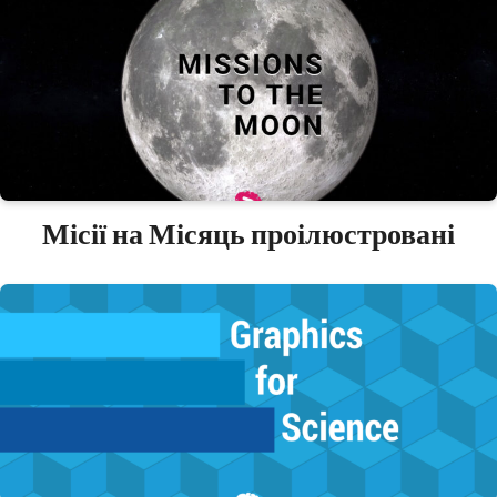
Місії на Місяць проілюстровані