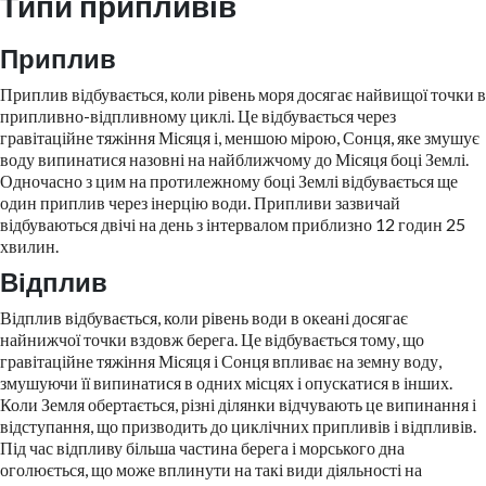
Типи припливів
Приплив
Приплив відбувається, коли рівень моря досягає найвищої точки в
припливно-відпливному циклі. Це відбувається через
гравітаційне тяжіння Місяця і, меншою мірою, Сонця, яке змушує
воду випинатися назовні на найближчому до Місяця боці Землі.
Одночасно з цим на протилежному боці Землі відбувається ще
один приплив через інерцію води. Припливи зазвичай
відбуваються двічі на день з інтервалом приблизно 12 годин 25
хвилин.
Відплив
Відплив відбувається, коли рівень води в океані досягає
найнижчої точки вздовж берега. Це відбувається тому, що
гравітаційне тяжіння Місяця і Сонця впливає на земну воду,
змушуючи її випинатися в одних місцях і опускатися в інших.
Коли Земля обертається, різні ділянки відчувають це випинання і
відступання, що призводить до циклічних припливів і відпливів.
Під час відпливу більша частина берега і морського дна
оголюється, що може вплинути на такі види діяльності на