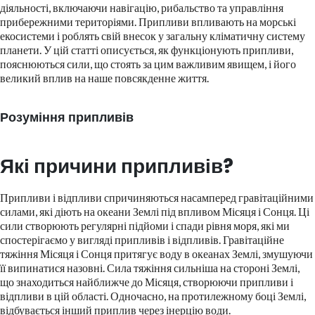
діяльності, включаючи навігацію, рибальство та управління
прибережними територіями. Припливи впливають на морські
екосистеми і роблять свій внесок у загальну кліматичну систему
планети. У цій статті описується, як функціонують припливи,
пояснюються сили, що стоять за цим важливим явищем, і його
великий вплив на наше повсякденне життя.
Розуміння припливів
Які причини припливів?
Припливи і відпливи спричиняються насамперед гравітаційними
силами, які діють на океани Землі під впливом Місяця і Сонця. Ці
сили створюють регулярні підйоми і спади рівня моря, які ми
спостерігаємо у вигляді припливів і відпливів. Гравітаційне
тяжіння Місяця і Сонця притягує воду в океанах Землі, змушуючи
її випинатися назовні. Сила тяжіння сильніша на стороні Землі,
що знаходиться найближче до Місяця, створюючи припливи і
відпливи в цій області. Одночасно, на протилежному боці Землі,
відбувається інший приплив через інерцію води.