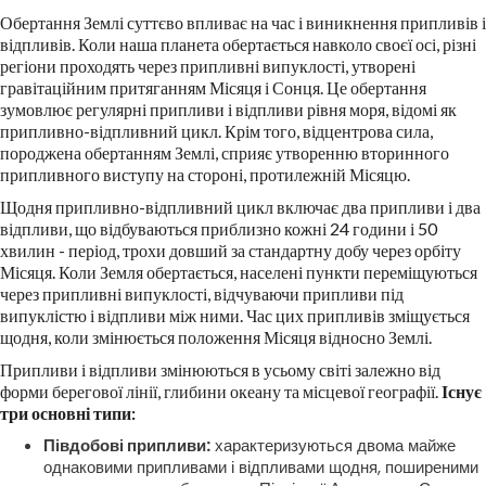
Обертання Землі суттєво впливає на час і виникнення припливів і
відпливів. Коли наша планета обертається навколо своєї осі, різні
регіони проходять через припливні випуклості, утворені
гравітаційним притяганням Місяця і Сонця. Це обертання
зумовлює регулярні припливи і відпливи рівня моря, відомі як
припливно-відпливний цикл. Крім того, відцентрова сила,
породжена обертанням Землі, сприяє утворенню вторинного
припливного виступу на стороні, протилежній Місяцю.
Щодня припливно-відпливний цикл включає два припливи і два
відпливи, що відбуваються приблизно кожні 24 години і 50
хвилин - період, трохи довший за стандартну добу через орбіту
Місяця. Коли Земля обертається, населені пункти переміщуються
через припливні випуклості, відчуваючи припливи під
випуклістю і відпливи між ними. Час цих припливів зміщується
щодня, коли змінюється положення Місяця відносно Землі.
Припливи і відпливи змінюються в усьому світі залежно від
форми берегової лінії, глибини океану та місцевої географії.
Існує
три основні типи:
Півдобові припливи:
характеризуються двома майже
однаковими припливами і відпливами щодня, поширеними