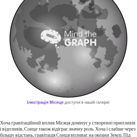
Ілюстрація Місяця
доступні в нашій галереї.
Хоча гравітаційний вплив Місяця домінує у створенні припливів
і відпливів, Сонце також відіграє значну роль. Хоча і слабше через
більшу відстань, гравітація Сонця впливає на океани Землі. Під