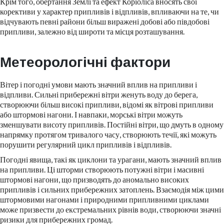
Крім того, обертання Землі та ефект Коріоліса вносять свої
корективи у характер припливів і відпливів, впливаючи на те, чи
відчувають певні райони більш виражені добові або півдобові
припливи, залежно від широти та місця розташування.
Метеорологічні фактори
Вітер і погодні умови мають значний вплив на припливи і
відпливи. Сильні прибережні вітри женуть воду до берега,
створюючи більш високі припливи, відомі як вітрові припливи
або штормові нагони. І навпаки, морські вітри можуть
зменшувати висоту припливів. Постійні вітри, що дмуть в одному
напрямку протягом тривалого часу, створюють течії, які можуть
порушити регулярний цикл припливів і відпливів.
Погодні явища, такі як циклони та урагани, мають значний вплив
на припливи. Ці шторми створюють потужні вітри і масивні
штормові нагони, що призводять до аномально високих
припливів і сильних прибережних затоплень. Взаємодія між цими
штормовими нагонами і природними припливними циклами
може призвести до екстремальних рівнів води, створюючи значні
ризики для прибережних громад.