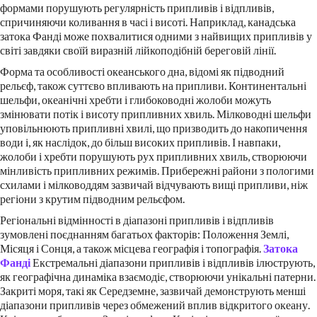
формами порушують регулярність припливів і відпливів,
спричиняючи коливання в часі і висоті. Наприклад, канадська
затока Фанді може похвалитися одними з найвищих припливів у
світі завдяки своїй виразній лійкоподібній береговій лінії.
Форма та особливості океанського дна, відомі як підводний
рельєф, також суттєво впливають на припливи. Континентальні
шельфи, океанічні хребти і глибоководні жолоби можуть
змінювати потік і висоту припливних хвиль. Мілководні шельфи
уповільнюють припливні хвилі, що призводить до накопичення
води і, як наслідок, до більш високих припливів. І навпаки,
жолоби і хребти порушують рух припливних хвиль, створюючи
мінливість припливних режимів. Прибережні райони з пологими
схилами і мілководдям зазвичай відчувають вищі припливи, ніж
регіони з крутим підводним рельєфом.
Регіональні відмінності в діапазоні припливів і відпливів
зумовлені поєднанням багатьох факторів: Положення Землі,
Місяця і Сонця, а також місцева географія і топографія.
Затока
Фанді
Екстремальні діапазони припливів і відпливів ілюструють,
як географічна динаміка взаємодіє, створюючи унікальні патерни.
Закриті моря, такі як Середземне, зазвичай демонструють менші
діапазони припливів через обмежений вплив відкритого океану.