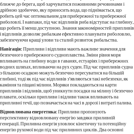
ближче до берега, щоб харчуватися поживними речовинами і
дрібною здобиччю, яку приносить вода, що піднімається, що
робить цей час оптимальним для прибережної та прибережної
риболовлі. І навпаки, під час відпливів риба відступає на глибину,
що робить її менш доступною. Знання закономірностей припливів
і відпливів дозволяє рибалкам ефективно планувати риболовлю,
забезпечуючи кращі улови та сталий розвиток рибальства.
Навігація:
Припливи і відпливи мають важливе значення для
безпечного прибережного судноплавства. Зміни рівня моря
впливають на глибину води в гаванях, естуаріях і прибережних
водних шляхах, впливаючи на рух суден. Під час припливів судна
з більшою осадкою можуть безпечно пересуватися на більшій
глибині, тоді як під час відпливів з'являються такі небезпеки, як
каміння та піщані мілини. Моряки покладаються на карти
припливів і відливів, щоб уникнути посадки на мілину і безпечно
плавати, оскільки припливи і відливи також впливають на
припливні течії, що позначається на часі в дорозі і витраті палива.
Відновлювана енергетика:
Припливи пропонують
перспективну відновлювану енергію завдяки приливній
генерації. Приливна енергія уловлює кінетичну та потенційну
енергію рухомої води під час приливних циклів. Два основні