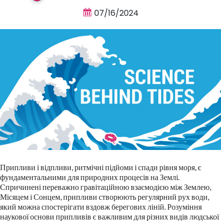
07/16/2024
Припливи і відпливи, ритмічні підйоми і спади рівня моря, є
фундаментальними для природних процесів на Землі.
Спричинені переважно гравітаційною взаємодією між Землею,
Місяцем і Сонцем, припливи створюють регулярний рух води,
який можна спостерігати вздовж берегових ліній. Розуміння
наукової основи припливів є важливим для різних видів людської