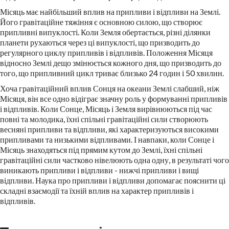
Місяць має найбільший вплив на припливи і відпливи на Землі.
Його гравітаційне тяжіння є основною силою, що створює
припливні випуклості. Коли Земля обертається, різні ділянки
планети рухаються через ці випуклості, що призводить до
регулярного циклу припливів і відпливів. Положення Місяця
відносно Землі дещо змінюється кожного дня, що призводить до
того, що припливний цикл триває близько 24 годин і 50 хвилин.
Хоча гравітаційний вплив Сонця на океани Землі слабший, ніж
Місяця, він все одно відіграє значну роль у формуванні припливів
і відпливів. Коли Сонце, Місяць і Земля вирівнюються під час
повні та молодика, їхні спільні гравітаційні сили створюють
весняні припливи та відпливи, які характеризуються високими
припливами та низькими відпливами. І навпаки, коли Сонце і
Місяць знаходяться під прямим кутом до Землі, їхні спільні
гравітаційні сили частково нівелюють одна одну, в результаті чого
виникають припливи і відпливи - нижчі припливи і вищі
відпливи. Наука про припливи і відпливи допомагає пояснити ці
складні взаємодії та їхній вплив на характер припливів і
відпливів.