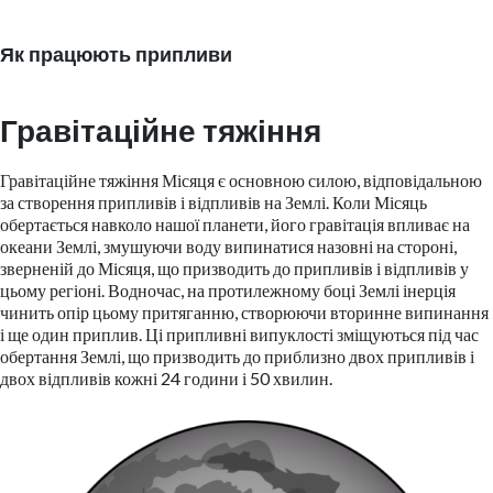
Як працюють припливи
Гравітаційне тяжіння
Гравітаційне тяжіння Місяця є основною силою, відповідальною
за створення припливів і відпливів на Землі. Коли Місяць
обертається навколо нашої планети, його гравітація впливає на
океани Землі, змушуючи воду випинатися назовні на стороні,
зверненій до Місяця, що призводить до припливів і відпливів у
цьому регіоні. Водночас, на протилежному боці Землі інерція
чинить опір цьому притяганню, створюючи вторинне випинання
і ще один приплив. Ці припливні випуклості зміщуються під час
обертання Землі, що призводить до приблизно двох припливів і
двох відпливів кожні 24 години і 50 хвилин.