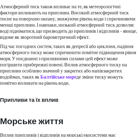
Атмосферний тиск також впливає на те, як метеорологічні
фактори впливають на припливи. Високий атмосферний тиск
тисне на поверхню океану, знижуючи рівень води і спричиняючи
менші припливи. І навпаки, низький атмосферний тиск дозволяє
воді підніматися, що призводить до припливів і відпливів - явище,
відоме як зворотний барометричний ефект.
Під час погодних систем, таких як депресії або циклони, падіння
атмосферного тиску може спричинити помітне підвищення рівня
моря. У поєднанні з приливними силами цей ефект може
погіршити прибережні повені. Вплив атмосферного тиску на
припливи особливо значний у закритих або напівзакритих
водоймах, таких як
Балтійське море
де зміни тиску можуть
помітно впливати на рівень води.
Припливи та їх вплив
Морське життя
Вплив припливів і відпливів на морські екосистеми має