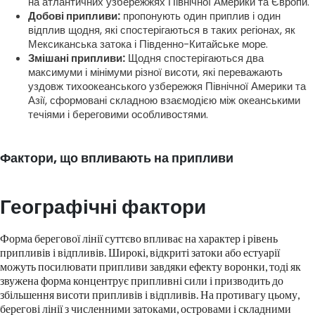
на атлантичних узбережжях Північної Америки та Європи.
Добові припливи:
пропонують один приплив і один
відплив щодня, які спостерігаються в таких регіонах, як
Мексиканська затока і Південно-Китайське море.
Змішані припливи:
Щодня спостерігаються два
максимуми і мінімуми різної висоти, які переважають
уздовж тихоокеанського узбережжя Північної Америки та
Азії, сформовані складною взаємодією між океанськими
течіями і береговими особливостями.
Фактори, що впливають на припливи
Географічні фактори
Форма берегової лінії суттєво впливає на характер і рівень
припливів і відпливів. Широкі, відкриті затоки або естуарії
можуть посилювати припливи завдяки ефекту воронки, тоді як
звужена форма концентрує припливні сили і призводить до
збільшення висоти припливів і відпливів. На противагу цьому,
берегові лінії з численними затоками, островами і складними