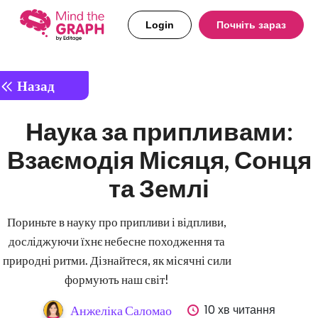
Login
Почніть зараз
Назад
Наука за припливами:
Взаємодія Місяця, Сонця
та Землі
Пориньте в науку про припливи і відпливи,
досліджуючи їхнє небесне походження та
природні ритми. Дізнайтеся, як місячні сили
формують наш світ!
10 хв читання
Анжеліка Саломао