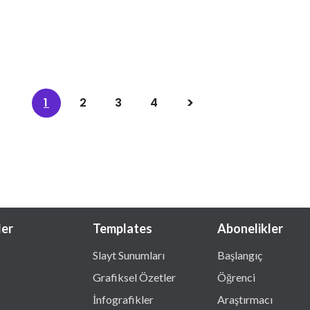
1
2
3
4
ler
Templates
Abonelikler
Slayt Sunumları
Başlangıç
Grafiksel Özetler
Öğrenci
İnfografikler
Araştırmacı