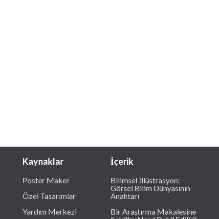
Kaynaklar
İçerik
Poster Maker
Bilimsel İllüstrasyon:
Görsel Bilim Dünyasının
Özel Tasarımlar
Anahtarı
Yardım Merkezi
Bir Araştırma Makalesine