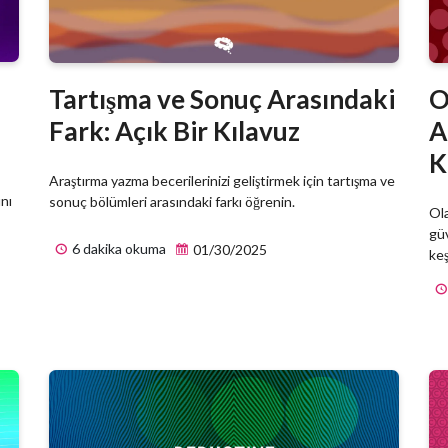
?
Tartışma ve Sonuç Arasındaki
O
Fark: Açık Bir Kılavuz
A
K
Araştırma yazma becerilerinizi geliştirmek için tartışma ve
ını
sonuç bölümleri arasındaki farkı öğrenin.
Ola
güv
6 dakika okuma
01/30/2025
keş