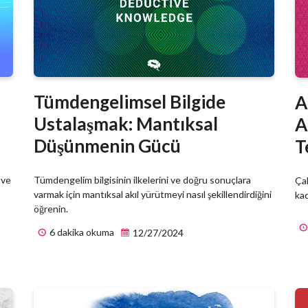
Tümdengelimsel Bilgide
A
Ustalaşmak: Mantıksal
A
Düşünmenin Gücü
T
 ve
Tümdengelim bilgisinin ilkelerini ve doğru sonuçlara
Ça
varmak için mantıksal akıl yürütmeyi nasıl şekillendirdiğini
kad
öğrenin.
6 dakika okuma
12/27/2024