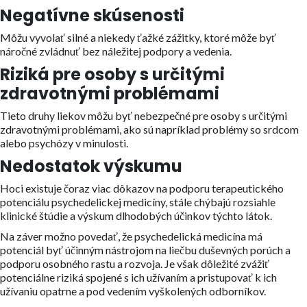
Negatívne skúsenosti
Môžu vyvolať silné a niekedy ťažké zážitky, ktoré môže byť
náročné zvládnuť bez náležitej podpory a vedenia.
Riziká pre osoby s určitými
zdravotnými problémami
Tieto druhy liekov môžu byť nebezpečné pre osoby s určitými
zdravotnými problémami, ako sú napríklad problémy so srdcom
alebo psychózy v minulosti.
Nedostatok výskumu
Hoci existuje čoraz viac dôkazov na podporu terapeutického
potenciálu psychedelickej medicíny, stále chýbajú rozsiahle
klinické štúdie a výskum dlhodobých účinkov týchto látok.
Na záver možno povedať, že psychedelická medicína má
potenciál byť účinným nástrojom na liečbu duševných porúch a
podporu osobného rastu a rozvoja. Je však dôležité zvážiť
potenciálne riziká spojené s ich užívaním a pristupovať k ich
užívaniu opatrne a pod vedením vyškolených odborníkov.