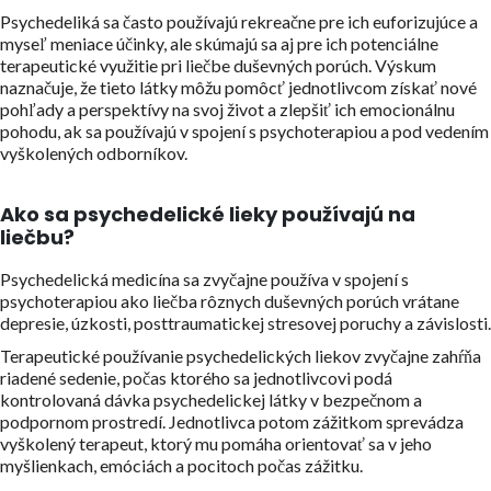
Psychedeliká sa často používajú rekreačne pre ich euforizujúce a
myseľ meniace účinky, ale skúmajú sa aj pre ich potenciálne
terapeutické využitie pri liečbe duševných porúch. Výskum
naznačuje, že tieto látky môžu pomôcť jednotlivcom získať nové
pohľady a perspektívy na svoj život a zlepšiť ich emocionálnu
pohodu, ak sa používajú v spojení s psychoterapiou a pod vedením
vyškolených odborníkov.
Ako sa psychedelické lieky používajú na
liečbu?
Psychedelická medicína sa zvyčajne používa v spojení s
psychoterapiou ako liečba rôznych duševných porúch vrátane
depresie, úzkosti, posttraumatickej stresovej poruchy a závislosti.
Terapeutické používanie psychedelických liekov zvyčajne zahŕňa
riadené sedenie, počas ktorého sa jednotlivcovi podá
kontrolovaná dávka psychedelickej látky v bezpečnom a
podpornom prostredí. Jednotlivca potom zážitkom sprevádza
vyškolený terapeut, ktorý mu pomáha orientovať sa v jeho
myšlienkach, emóciách a pocitoch počas zážitku.