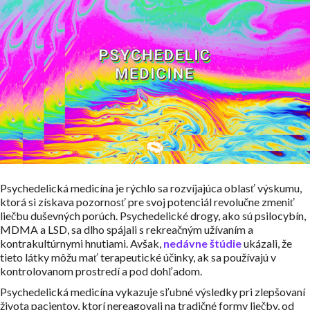
Psychedelická medicína je rýchlo sa rozvíjajúca oblasť výskumu,
ktorá si získava pozornosť pre svoj potenciál revolučne zmeniť
liečbu duševných porúch. Psychedelické drogy, ako sú psilocybín,
MDMA a LSD, sa dlho spájali s rekreačným užívaním a
kontrakultúrnymi hnutiami. Avšak,
nedávne štúdie
ukázali, že
tieto látky môžu mať terapeutické účinky, ak sa používajú v
kontrolovanom prostredí a pod dohľadom.
Psychedelická medicína vykazuje sľubné výsledky pri zlepšovaní
života pacientov, ktorí nereagovali na tradičné formy liečby, od