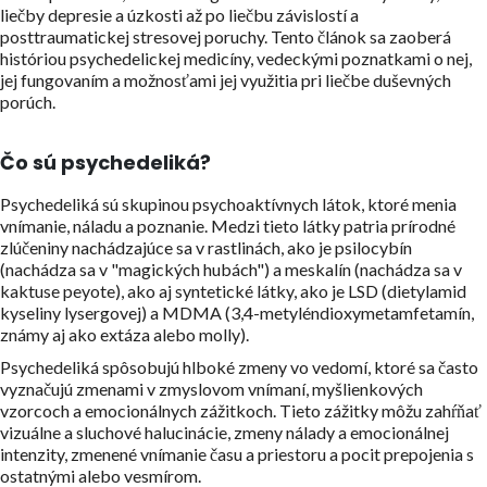
liečby depresie a úzkosti až po liečbu závislostí a
posttraumatickej stresovej poruchy. Tento článok sa zaoberá
históriou psychedelickej medicíny, vedeckými poznatkami o nej,
jej fungovaním a možnosťami jej využitia pri liečbe duševných
porúch.
Čo sú psychedeliká?
Psychedeliká sú skupinou psychoaktívnych látok, ktoré menia
vnímanie, náladu a poznanie. Medzi tieto látky patria prírodné
zlúčeniny nachádzajúce sa v rastlinách, ako je psilocybín
(nachádza sa v "magických hubách") a meskalín (nachádza sa v
kaktuse peyote), ako aj syntetické látky, ako je LSD (dietylamid
kyseliny lysergovej) a MDMA (3,4-metyléndioxymetamfetamín,
známy aj ako extáza alebo molly).
Psychedeliká spôsobujú hlboké zmeny vo vedomí, ktoré sa často
vyznačujú zmenami v zmyslovom vnímaní, myšlienkových
vzorcoch a emocionálnych zážitkoch. Tieto zážitky môžu zahŕňať
vizuálne a sluchové halucinácie, zmeny nálady a emocionálnej
intenzity, zmenené vnímanie času a priestoru a pocit prepojenia s
ostatnými alebo vesmírom.