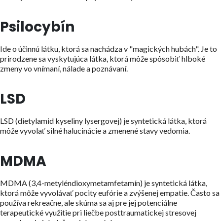
Psilocybín
Ide o účinnú látku, ktorá sa nachádza v "magických hubách". Je to
prirodzene sa vyskytujúca látka, ktorá môže spôsobiť hlboké
zmeny vo vnímaní, nálade a poznávaní.
LSD
LSD (dietylamid kyseliny lysergovej) je syntetická látka, ktorá
môže vyvolať silné halucinácie a zmenené stavy vedomia.
MDMA
MDMA (3,4-metyléndioxymetamfetamín) je syntetická látka,
ktorá môže vyvolávať pocity eufórie a zvýšenej empatie. Často sa
používa rekreačne, ale skúma sa aj pre jej potenciálne
terapeutické využitie pri liečbe posttraumatickej stresovej