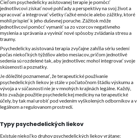
Cieľom psychedelicky asistovanej terapie je pomôcť
jednotlivcovi získať nové pohľady a perspektívy na svoj život a
spracovať a integrovať všetky ťažké emócie alebo zážitky, ktoré
mohli prispieť k jeho duševnej poruche. Zážitok môže
jednotlivcovi pomôcť vymaniť sa zo vzorcov negatívneho
myslenia a správania a vyvinúť nové spôsoby zvládania stresu a
traumy.
Psychedelicky asistovaná terapia zvyčajne zahŕňa sériu sedení
počas niekoľkých týždňov alebo mesiacov, pričom jednotlivé
sedenia sú rozdelené tak, aby jednotlivec mohol integrovať svoje
skúsenosti a poznatky.
Je dôležité poznamenať, že terapeutické používanie
psychedelických liekov je stále v počiatočnom štádiu výskumu a
vývoja a v súčasnosti nie je v mnohých krajinách legálne. Každý,
kto zvažuje použitie psychedelickej medicíny na terapeutické
účely, by tak mal urobiť pod vedením vyškolených odborníkov a v
legálnom a regulovanom prostredí.
Typy psychedelických liekov
Existuje niekoľko druhov psychedelických liekov vrátane: