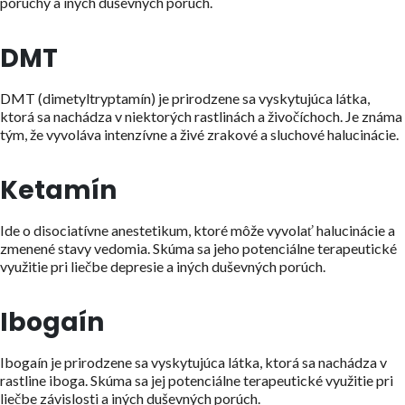
poruchy a iných duševných porúch.
DMT
DMT (dimetyltryptamín) je prirodzene sa vyskytujúca látka,
ktorá sa nachádza v niektorých rastlinách a živočíchoch. Je známa
tým, že vyvoláva intenzívne a živé zrakové a sluchové halucinácie.
Ketamín
Ide o disociatívne anestetikum, ktoré môže vyvolať halucinácie a
zmenené stavy vedomia. Skúma sa jeho potenciálne terapeutické
využitie pri liečbe depresie a iných duševných porúch.
Ibogaín
Ibogaín je prirodzene sa vyskytujúca látka, ktorá sa nachádza v
rastline iboga. Skúma sa jej potenciálne terapeutické využitie pri
liečbe závislosti a iných duševných porúch.