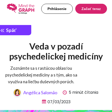
Prihlásenie
Začať teraz
Späť
Veda v pozadí
psychedelickej medicíny
Zoznámte sa s rastúcou oblasťou
psychedelickej medicíny a s tým, ako sa
využíva na liečbu duševných porúch.
5 minút čítania
Angélica Salomão
07/03/2023