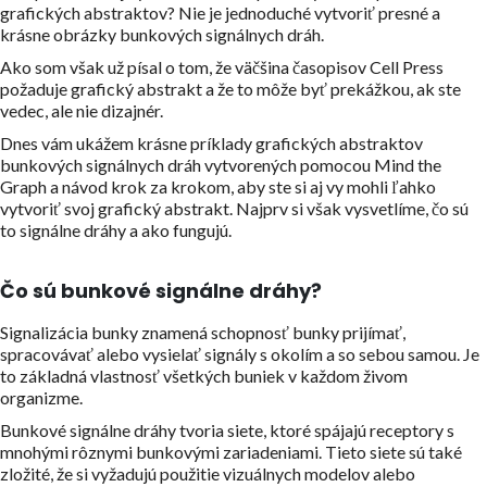
grafických abstraktov? Nie je jednoduché vytvoriť presné a
krásne obrázky bunkových signálnych dráh.
Ako som však už písal o tom, že väčšina časopisov Cell Press
požaduje grafický abstrakt a že to môže byť prekážkou, ak ste
vedec, ale nie dizajnér.
Dnes vám ukážem krásne príklady grafických abstraktov
bunkových signálnych dráh vytvorených pomocou Mind the
Graph a návod krok za krokom, aby ste si aj vy mohli ľahko
vytvoriť svoj grafický abstrakt. Najprv si však vysvetlíme, čo sú
to signálne dráhy a ako fungujú.
Čo sú bunkové signálne dráhy?
Signalizácia bunky znamená schopnosť bunky prijímať,
spracovávať alebo vysielať signály s okolím a so sebou samou. Je
to základná vlastnosť všetkých buniek v každom živom
organizme.
Bunkové signálne dráhy tvoria siete, ktoré spájajú receptory s
mnohými rôznymi bunkovými zariadeniami. Tieto siete sú také
zložité, že si vyžadujú použitie vizuálnych modelov alebo