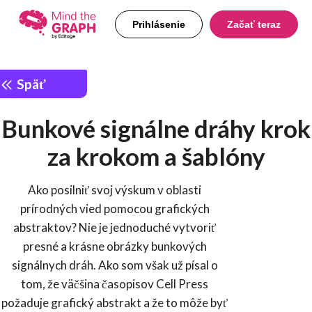
Prihlásenie
Začať teraz
Späť
Bunkové signálne dráhy krok
za krokom a šablóny
Ako posilniť svoj výskum v oblasti
prírodných vied pomocou grafických
abstraktov? Nie je jednoduché vytvoriť
presné a krásne obrázky bunkových
signálnych dráh. Ako som však už písal o
tom, že väčšina časopisov Cell Press
požaduje grafický abstrakt a že to môže byť