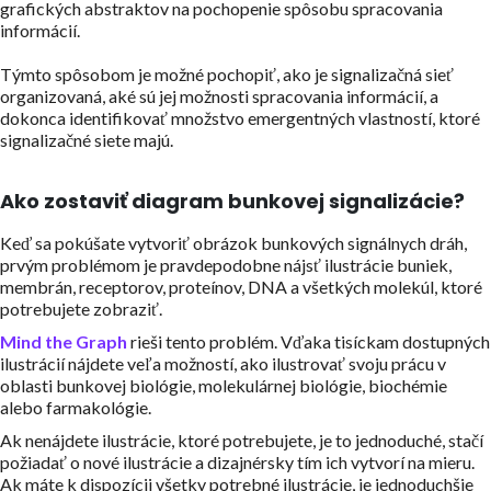
grafických abstraktov na pochopenie spôsobu spracovania
informácií.
Týmto spôsobom je možné pochopiť, ako je signalizačná sieť
organizovaná, aké sú jej možnosti spracovania informácií, a
dokonca identifikovať množstvo emergentných vlastností, ktoré
signalizačné siete majú.
Ako zostaviť diagram bunkovej signalizácie?
Keď sa pokúšate vytvoriť obrázok bunkových signálnych dráh,
prvým problémom je pravdepodobne nájsť ilustrácie buniek,
membrán, receptorov, proteínov, DNA a všetkých molekúl, ktoré
potrebujete zobraziť.
Mind the Graph
rieši tento problém. Vďaka tisíckam dostupných
ilustrácií nájdete veľa možností, ako ilustrovať svoju prácu v
oblasti bunkovej biológie, molekulárnej biológie, biochémie
alebo farmakológie.
Ak nenájdete ilustrácie, ktoré potrebujete, je to jednoduché, stačí
požiadať o nové ilustrácie a dizajnérsky tím ich vytvorí na mieru.
Ak máte k dispozícii všetky potrebné ilustrácie, je jednoduchšie