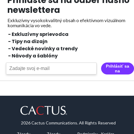
Prihláste sa na odber nášho
newslettera
Exkluzívny vysokokvalitný obsah o efektívnom vizuálnom
komunikácia vo vede.
- Exkluzívny sprievodca
- Tipy na dizajn
- Vedecké novinky a trendy
- Návody a šablóny
Prihlásiť sa
na
2026 Cactus Communications. All Rights Reserved
Zásady
Zásady
Podmienky
Kariéra