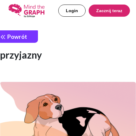
Login
Zacznij teraz
Powrót
przyjazny